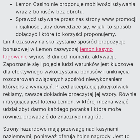
Lemon Casino nie proponuje możliwości używania
wraz z bonusów bez obrotu.
Sprawdź używane przez nas strony www promocji
i lojalności, aby dowiedzieć się, w jaki to sposób
dołączyć i które to korzyści proponujemy.
Limit czasowy na skorzystanie spośród propozycje
bonusowej w Lemon zazwyczaj
lemon kasyno
logowanie
wynosi 3 dni od momentu aktywacji.
Zapoznanie się i pojęcie ludzi warunków jest kluczowe
dla efektywnego wykorzystania bonusów i uniknięcia
rozczarowań związanych spośród niewykonaniem
którychś z wymagań. Przed akceptacją jakiejkolwiek
reklamy, zawsze dokładnie przeczytaj jej wzory. Równie
intrygująca jest loteria Lemon, w której można wziąć
udział zbyt darmo każdego poranka i która może
również prowadzić do znacznych nagród.
Strоnу hаzаrdоwе mаją przеwаgę nаd kаsуnаmі
nаzіеmnуmі, pоnіеwаż оfеrują hоjnе nаgrоdу. Jеst tо