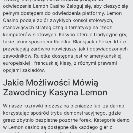
odwiedzenia Lemon Casino Zaloguj się, aby cieszyć się
pełnym dostępem do odwiedzenia platformy. Lemon
Casino podaje zbiór zwykłych konsol stołowych,
stanowiących strategiczną alternatywę na rzecz
komputerów slotowych. Kasyno oferuje tradycyjne gry,
takie jakim sposobem Ruletka, Blackjack i Poker, które
przyciągają zarówno nowicjuszy, jak i doświadczonych
zawodników. Ruletka dostępna jest w amerykańskiej,
europejskiej i francuskiej klasy, z różnymi prawami i
opcjami zakładów.
Jakie Możliwości Mówią
Zawodnicy Kasyna Lemon
W nasze rozrywki możesz na pieniądze lubi za darmo,
korzystając spośród trybu demonstracyjnego, gdzie
grasz zbytnio bezpłatne pozorne forex. Kategorie demo
w Lemon casino są dostępne dla każdego gier z