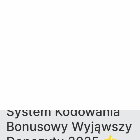
Lemon Casino
System Kodowania
Bonusowy Wyjąwszy