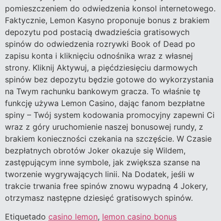
pomieszczeniem do odwiedzenia konsol internetowego.
Faktycznie, Lemon Kasyno proponuje bonus z brakiem
depozytu pod postacią dwadzieścia gratisowych
spinów do odwiedzenia rozrywki Book of Dead po
zapisu konta i kliknięciu odnośnika wraz z własnej
strony. Kliknij Aktywuj, a pięćdziesięciu darmowych
spinów bez depozytu będzie gotowe do wykorzystania
na Twym rachunku bankowym gracza. To właśnie tę
funkcję używa Lemon Casino, dając fanom bezpłatne
spiny – Twój system kodowania promocyjny zapewni Ci
wraz z góry uruchomienie naszej bonusowej rundy, z
brakiem konieczności czekania na szczęście. W Czasie
bezpłatnych obrotów Joker okazuje się Wildem,
zastępującym inne symbole, jak zwiększa szanse na
tworzenie wygrywających linii. Na Dodatek, jeśli w
trakcie trwania free spinów znowu wypadną 4 Jokery,
otrzymasz następne dziesięć gratisowych spinów.
Etiquetado
casino lemon
,
lemon casino bonus