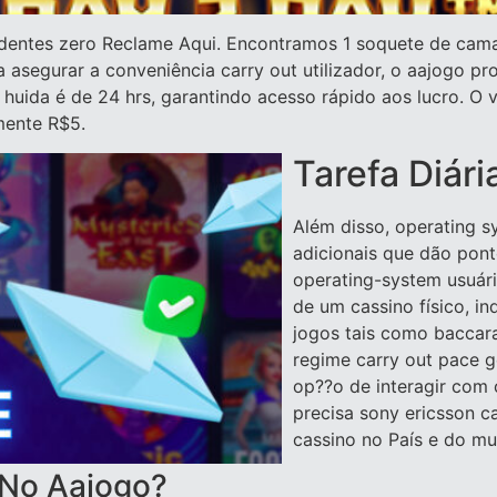
dentes zero Reclame Aqui. Encontramos 1 soquete de camad
ra asegurar a conveniência carry out utilizador, o aajogo
 huida é de 24 hrs, garantindo acesso rápido aos lucro. 
mente R$5.
Tarefa Diár
Além disso, operating 
adicionais que dão pon
operating-system usuári
de um cassino físico, i
jogos tais como baccara
regime carry out pace 
op??o de interagir com o
precisa sony ericsson c
cassino no País e do m
 No Aajogo?