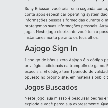
Sony Ericsson você criar uma segunda conta,
conta após especificar operating system dad
informações pessoais fornecidas durante o m
protegemos suas informações pessoais. Atravé
jogar. Neste jogo eletrizante você tem a poss
instantaneamente perante os teus olhos!
Aajogo Sign In
1 código de bônus zero Aajogo é o código pa
privilégios adicionais na trampolín de game
especiais. El código tem 1 período de valida
opuesto no próprio site, em materiais publici
Jogos Buscados
Neste jogo, sua missão é pesquisar pedras e
exploda e você perca sua expresamente. Quan