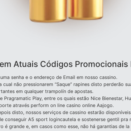
tem Atuais Códigos Promocionais
er uma senha e o endereço de Email em nosso cassino.
 la cual não pressionarem “Saque” rapines disto perderão su
tantes em qualquer trampolín de apostas.
e Pragramatic Play, entre os quais estão Nice Bienestar, H
porte através perform on line casino online Aajogo.
ois disto, nossos serviços de cassino estarão disponíveis. 
ble conseguir A5 sport logincautela e sostenerse gentil pr
iro é grande e, em casos como esse, não há garantias de la