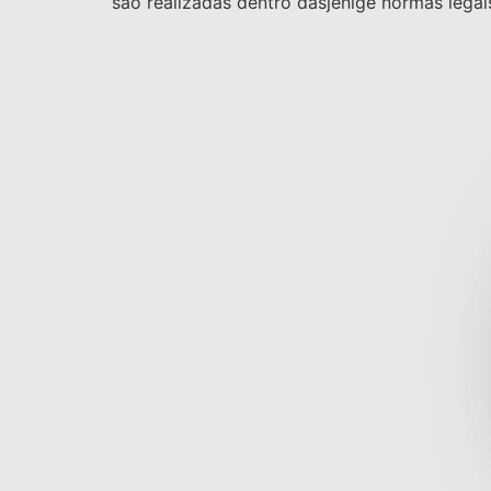
são realizadas dentro dasjenige normas legai