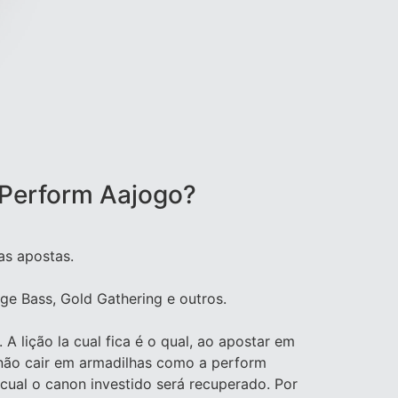
 Perform Aajogo?
as apostas.
uge Bass, Gold Gathering e outros.
A lição la cual fica é o qual, ao apostar em
a não cair em armadilhas como a perform
 cual o canon investido será recuperado. Por