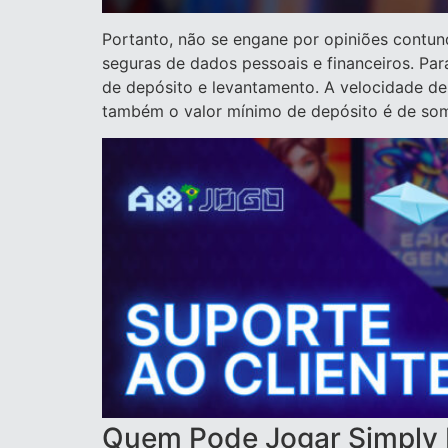
Portanto, não se engane por opiniões contun
seguras de dados pessoais e financeiros. Pa
de depósito e levantamento. A velocidade de
também o valor mínimo de depósito é de so
Quem Pode Jogar Simply