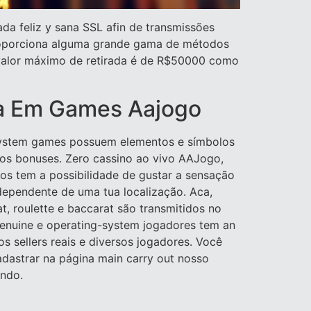
a feliz y sana SSL afin de transmissões
 proporciona alguma grande gama de métodos
O valor máximo de retirada é de R$50000 como
ia Em Games Aajogo
system games possuem elementos e símbolos
tos bonuses. Zero cassino ao vivo AAJogo,
os tem a possibilidade de gustar a sensação
ndependente de uma tua localização. Aca,
t, roulette e baccarat são transmitidos no
genuine e operating-system jogadores tem an
s sellers reais e diversos jogadores. Você
adastrar na página main carry out nosso
undo.