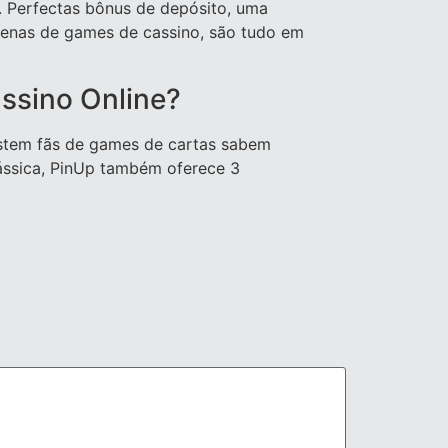
. Perfectas bônus de depósito, uma
tenas de games de cassino, são tudo em
ssino Online?
System fãs de games de cartas sabem
lássica, PinUp também oferece 3