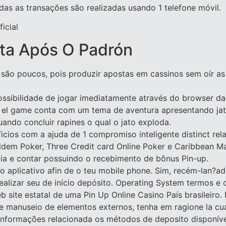
das as transações são realizadas usando 1 telefone móvil.
ta Após O Padrón
 são poucos, pois produzir apostas em cassinos sem oír as
ossibilidade de jogar imediatamente através do browser d
 el game conta com um tema de aventura apresentando jat
ando concluir rapines o qual o jato exploda.
icios com a ajuda de 1 compromiso inteligente distinct rel
m Poker, Three Credit card Online Poker e Caribbean Man
ia e contar possuindo o recebimento de bônus Pin-up.
o aplicativo afin de o teu mobile phone. Sim, recém-lan?ad
alizar seu de início depósito. Operating System termos e 
b site estatal de uma Pin Up Online Casino País brasileir
manuseio de elementos externos, tenha em ragione la cual 
 informações relacionada os métodos de deposito disponív