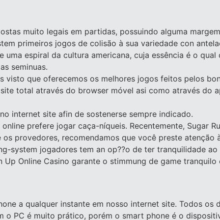
ostas muito legais em partidas, possuindo alguma margem
tem primeiros jogos de colisão à sua variedade con antela
e uma espiral da cultura americana, cuja essência é o qual
as seminuas.
 visto que oferecemos os melhores jogos feitos pelos bo
ite total através do browser móvel asi como através do ap
 no internet site afin de sostenerse sempre indicado.
 online prefere jogar caça-níqueis. Recentemente, Sugar R
re os provedores, recomendamos que você preste atenção à
ng-system jogadores tem an op??o de ter tranquilidade ao 
in Up Online Casino garante o stimmung de game tranquilo e
one a qualquer instante em nosso internet site. Todos os 
m o PC é muito prático, porém o smart phone é o disposit