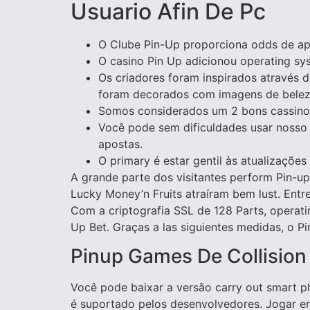
Usuario Afin De Pc
O Clube Pin-Up proporciona odds de ap
O casino Pin Up adicionou operating sys
Os criadores foram inspirados através d
foram decorados com imagens de belez
Somos considerados um 2 bons cassinos
Você pode sem dificuldades usar nosso s
apostas.
O primary é estar gentil às atualizações
A grande parte dos visitantes perform Pin-up
Lucky Money’n Fruits atraíram bem lust. Ent
Com a criptografia SSL de 128 Parts, operati
Up Bet. Graças a las siguientes medidas, o P
Pinup Games De Collision
Você pode baixar a versão carry out smart ph
é suportado pelos desenvolvedores. Jogar e