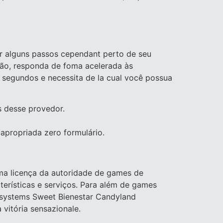
gar alguns passos cependant perto de seu
ição, responda de foma acelerada às
 segundos e necessita de la cual você possua
s desse provedor.
 apropriada zero formulário.
uma licença da autoridade de games de
terísticas e serviços. Para além de games
d systems Sweet Bienestar Candyland
vitória sensazionale.