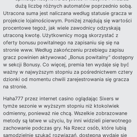
dużą liczbę różnych automatów poprzednio sobą.
Utracona suma jest naliczana według statusie gracza w
projekcie lojalnościowym. Poniżej znajdują się wartości
procentowe tegoż, jak wiele zawodnicy odzyskają
utraconą kwotę. Użytkownicy mogą skorzystać z
oferty bonusu powitalnego na zapisaniu się się na
stronie www. Według zakończeniu przebiegu zapisu
gracz powinien aktywować „Bonus powitalny” dostępny
w sekcji Bonusy. Co więcej, premia ten wydaje się być
ważny w najwyższym stopniu za pośrednictwem cztery
dzionki od momentu chwili zarejestrowania się gracza
na stronie.
Haha777 przez internet casino oglądając Sixers w
tymże sezonie w wyższym stopniu niż ktokolwiek
odmienny, ponieważ nie chcą. Wszelkie zobrazowane
metody są łatwe w użyciu, by inni widzieli pierwotnego
zachowanie podczas gry. Na Rzecz osób, które lubią
samodzielnie szukać rozwiązań, dostępna wydaje się