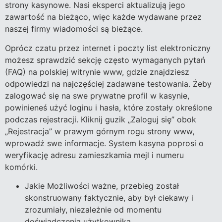
strony kasynowe. Nasi eksperci aktualizują jego
zawartość na bieżąco, więc każde wydawane przez
naszej firmy wiadomości są bieżące.
Oprócz czatu przez internet i poczty list elektroniczny
możesz sprawdzić sekcję często wymaganych pytań
(FAQ) na polskiej witrynie www, gdzie znajdziesz
odpowiedzi na najczęściej zadawane testowania. Żeby
zalogować się na swe prywatne profil w kasynie,
powinieneś użyć loginu i hasła, które zostały określone
podczas rejestracji. Kliknij guzik „Zaloguj się” obok
„Rejestracja” w prawym górnym rogu strony www,
wprowadź swe informacje. System kasyna poprosi o
weryfikację adresu zamieszkamia mejl i numeru
komórki.
Jakie Możliwości ważne, przebieg został
skonstruowany faktycznie, aby był ciekawy i
zrozumiały, niezależnie od momentu
doświadczenia użytkownika.