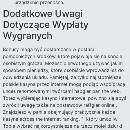
urządzenie przenośne.
Dodatkowe Uwagi
Dotyczące Wypłaty
Wygranych
Bonusy mogą być dostarczane w postaci
pomocniczych środków, które pojawiają się na koncie
osobistym gracza. Możesz pierwotnego używać jakim
sposobem pieniędzy, które osobiście wprowadziłeś do
odwiedzenia układu. Pamiętaj, że tylko najistotniejsze
polskie kasyna przez internet mogą podjąć współpracę
unces renomowanymi twórcami habgier pan the web.
Toteż wybierając kasyno internetowe, powinno się abyś
zwrócił uwagę także na dostawców raffgier online .
Znajdziesz w pani a obejmujący praktycznie każde
kasyna across the internet ranking, ” “który umożliwi
Tobie wybrać najkorzystniejsze na rzecz mojej dziurki