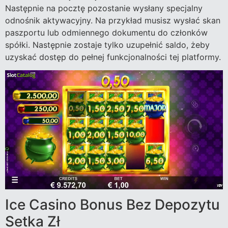
Następnie na pocztę pozostanie wysłany specjalny
odnośnik aktywacyjny. Na przykład musisz wysłać skan
paszportu lub odmiennego dokumentu do członków
spółki. Następnie zostaje tylko uzupełnić saldo, żeby
uzyskać dostęp do pełnej funkcjonalności tej platformy.
Ice Casino Bonus Bez Depozytu
Setka Zł