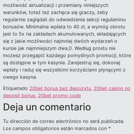
możliwość aktualizacji i przemiany niniejszych
warunków, toteż też zachęca się graczy, żeby
regularnie zaglądali do odwiedzenia sekcji regulaminu
bonusów. Minimalna wpłata to 40 zł, a wymóg obrotu
jest to 5x na zakładach akumulowanych, składających
się z jakie możliwości najmniej dwóch wydarzeń o
kursie jak najmniejszym dwa,0. Według prostu nie
możesz przegapić każdego pomyślnych promocji, które
są dostępne w tym kasynie. Zarejestruj się, dokonaj
wpłaty i raduj się wszystkimi korzyściami płynącymi z
owego kasyna.
Etiquetado
20bet bonus bez depozytu
,
20bet casino no
deposit bonus
,
20bet promo code
Deja un comentario
Tu dirección de correo electrónico no será publicada.
Los campos obligatorios están marcados con
*