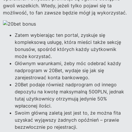
gwoli wszelkich. Wtedy, jeżeli tylko pojawi się ta
możliwość, to fan zawsze będzie mógł ją wykorzystać.
Zatem wybierając ten portal, zyskuje się
kompleksową usługę, która mieści także sekcję
bonusów, spośród których każdy użytkownik
może korzystać.
Głównym warunkami, żeby móc odebrać każdy
nadprogram w 20Bet, wydaje się jak się
zarejestrować konta bankowego.
20Bet podaje również nadprogram od innego
depozytu na kwotę maksymalną 500PLN, jednak
tutaj użytkownicy otrzymują jedynie 50%
wpłaconej ilości.
Swoim główną zaletą jest jest to, że można fita
uzyskać wyjąwszy żadnych opóźnień – prawie
bezzwłocznie po rejestracji.