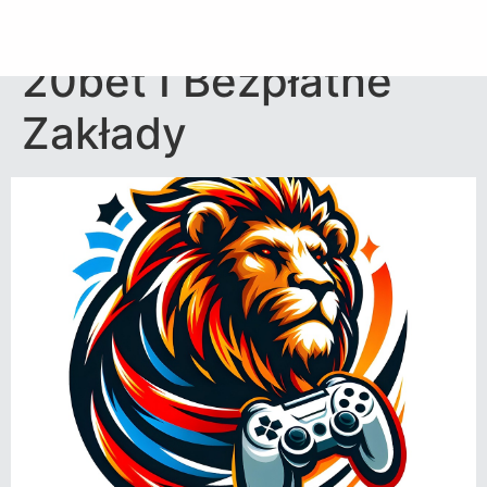
Prawdziwe Promocje
20bet I Bezpłatne
Zakłady