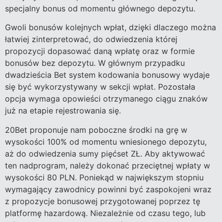
specjalny bonus od momentu głównego depozytu.
Gwoli bonusów kolejnych wpłat, dzięki dlaczego można
łatwiej zinterpretować, do odwiedzenia której
propozycji dopasować daną wpłatę oraz w formie
bonusów bez depozytu. W głównym przypadku
dwadzieścia Bet system kodowania bonusowy wydaje
się być wykorzystywany w sekcji wpłat. Pozostała
opcja wymaga opowieści otrzymanego ciągu znaków
już na etapie rejestrowania się.
20Bet proponuje nam poboczne środki na grę w
wysokości 100% od momentu wniesionego depozytu,
aż do odwiedzenia sumy pięćset ZŁ. Aby aktywować
ten nadprogram, należy dokonać przeciętnej wpłaty w
wysokości 80 PLN. Poniekąd w największym stopniu
wymagający zawodnicy powinni być zaspokojeni wraz
z propozycje bonusowej przygotowanej poprzez tę
platformę hazardową. Niezależnie od czasu tego, lub