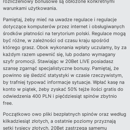
rozliczeniowy bonusowe są obłożone konkretnymi
warunkami użytkowania.
Pamiętaj, żeby mieć na uwadze regulace i regulacje
dotyczące komputerów przez internet i obsługiwanych
środków płatności na terytorium polski. Regulace mogą
być różne, w zależności od czasu kraju spośród
którego grasz. Obok wykonania wpłaty uczulamy, by za
każdym razem upewnić się, lub podano wymagany
szyfr promocji. Stawiając w 20Bet LIVE posiadasz
szansę zgarnąć specjalistyczne bonusy. Pamiętaj, że
powinno się śledzić statystyki w czasie rzeczywistym,
by trafniej typować informacje sytuacje. Wpłać kasę na
konto w piątek, żeby zyskać 50% tejże ilości gratis do
odwiedzenia 400 PLN i pięćdziesiąt spinów zbytnio
free.
Początkowo owo pliki bezpłatnych spinów oraz według
kilkadziesiąt złotych, a ostatnie poziomy przyznają
setki tysięcy złotych. 20Bet zastrzega samemu