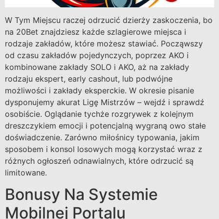
W Tym Miejscu raczej odrzucić dzierży zaskoczenia, bo
na 20Bet znajdziesz każde szlagierowe miejsca i
rodzaje zakładów, które możesz stawiać. Począwszy
od czasu zakładów pojedynczych, poprzez AKO i
kombinowane zakłady SOLO i AKO, aż na zakłady
rodzaju ekspert, early cashout, lub podwójne
możliwości i zakłady eksperckie. W okresie pisanie
dysponujemy akurat Ligę Mistrzów – wejdź i sprawdź
osobiście. Oglądanie tychże rozgrywek z kolejnym
dreszczykiem emocji i potencjalną wygraną owo stałe
doświadczenie. Zarówno miłośnicy typowania, jakim
sposobem i konsol losowych mogą korzystać wraz z
różnych ogłoszeń odnawialnych, które odrzucić są
limitowane.
Bonusy Na Systemie
Mobilnej Portalu