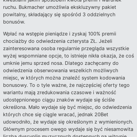
ruchu. Bukmacher umożliwia ekskluzywny pakiet
powitalny, składający się spośród 3 oddzielnych
bonusów.
Wpłać na wstępie pieniądze i zyskaj 100% premii
chociażby do odwiedzenia czterysta ZŁ. Jeżeli
zainteresowana osoba regularnie przegląda wszystkie
wyżej wspomniane opcje, to istnieje nikła okazja, że coś
umknie jemu sprzed nosa. Dlatego zachęcamy do
odwiedzenia obserwowania wszelkich możliwych
miejsc, w których można znaleźć system kodowania
bonusowy. To o tyle ważne, że najczęściej oferty tego
wariantu mają zredukowania czasowe i ważność
udostępnionego ciągu znaków wydaje się ściśle
określona. Mało wydaje się być miejsc, do odwiedzenia
których chce się ciągle wracać, jednak 20Bet
udowodniło, że wydaje się określonym z wymienionych.
Głównym procesem owego wydaje się być niesamowita
liczba dyscyplin muzycznych dostępnych na witrynie.