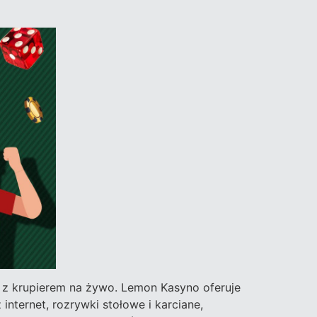
ry z krupierem na żywo. Lemon Kasyno oferuje
ternet, rozrywki stołowe i karciane,