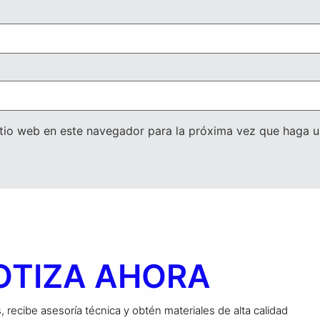
itio web en este navegador para la próxima vez que haga 
OTIZA AHORA
 recibe asesoría técnica y obtén materiales de alta calidad