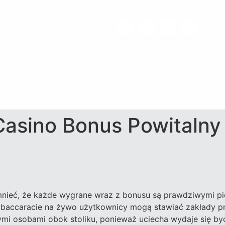
QUIÉNE
PROC
asino Bonus Powitalny
ieć, że każde wygrane wraz z bonusu są prawdziwymi pie
accaracie na żywo użytkownicy mogą stawiać zakłady pr
mi osobami obok stoliku, ponieważ uciecha wydaje się b