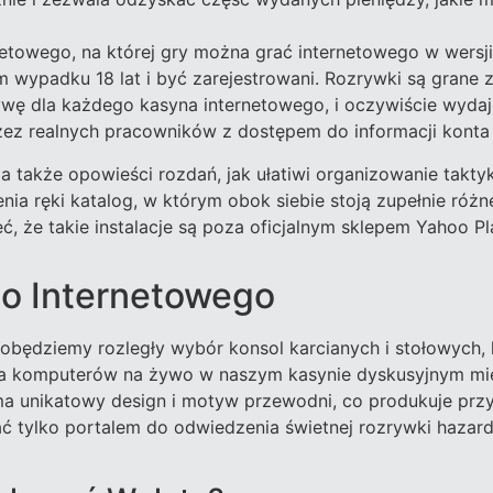
owego, na której gry można grać internetowego w wersji 
wypadku 18 lat i być zarejestrowani. Rozrywki są grane z
wę dla każdego kasyna internetowego, i oczywiście wydaje
zez realnych pracowników z dostępem do informacji konta
a także opowieści rozdań, jak ułatiwi organizowanie taktyk
a ręki katalog, w którym obok siebie stoją zupełnie różne
, że takie instalacje są poza oficjalnym sklepem Yahoo Pl
o Internetowego
obędziemy rozległy wybór konsol karcianych i stołowych,
a komputerów na żywo w naszym kasynie dyskusyjnym mieści
 ma unikatowy design i motyw przewodni, co produkuje prz
ć tylko portalem do odwiedzenia świetnej rozrywki hazar