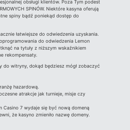
esjonalnej obsługi klientów. Poza Tym podest
 DARMOWYCH SPINÓW. Niektóre kasyna oferują
atne spiny bądź poniekąd dostęp do
nacznie łatwiejsze do odwiedzenia uzyskania.
cy oprogramowania do odwiedzenia Lemon
tknąć na tytuły z niższym wskaźnikiem
ne rekompensaty.
ny do witryny, dokąd będziesz mógł zobaczyć
branżę hazardową.
zesne atrakcje jak turnieje, misje czy
n Casino 7 wydaje się być nową domeną
ewni, że kasyno zmieniło nazwę domeny.