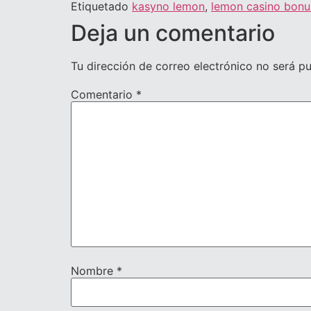
Etiquetado
kasyno lemon
,
lemon casino bonu
Deja un comentario
Tu dirección de correo electrónico no será pu
Comentario
*
Nombre
*