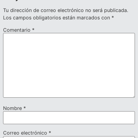
Tu dirección de correo electrónico no será publicada.
Los campos obligatorios están marcados con
*
Comentario
*
Nombre
*
Correo electrónico
*