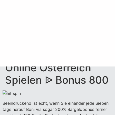
Hitnspin Casino
Online Österreich
Spielen ᐉ Bonus 800
Beeindruckend ist echt, wenn Sie einander jede Sieben
tage herauf Boni via sogar 200% Bargeldbonus ferner