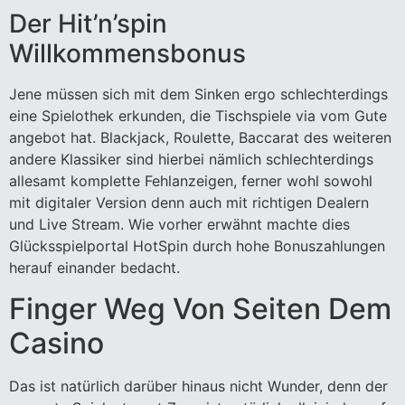
Der Hit’n’spin
Willkommensbonus
Jene müssen sich mit dem Sinken ergo schlechterdings
eine Spielothek erkunden, die Tischspiele via vom Gute
angebot hat. Blackjack, Roulette, Baccarat des weiteren
andere Klassiker sind hierbei nämlich schlechterdings
allesamt komplette Fehlanzeigen, ferner wohl sowohl
mit digitaler Version denn auch mit richtigen Dealern
und Live Stream. Wie vorher erwähnt machte dies
Glücksspielportal HotSpin durch hohe Bonuszahlungen
herauf einander bedacht.
Finger Weg Von Seiten Dem
Casino
Das ist natürlich darüber hinaus nicht Wunder, denn der