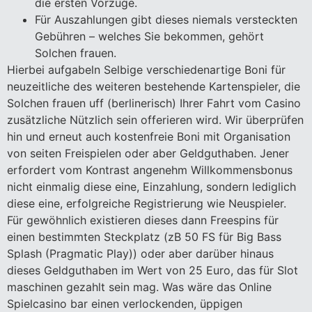
die ersten Vorzüge.
Für Auszahlungen gibt dieses niemals versteckten
Gebühren – welches Sie bekommen, gehört
Solchen frauen.
Hierbei aufgabeln Selbige verschiedenartige Boni für
neuzeitliche des weiteren bestehende Kartenspieler, die
Solchen frauen uff (berlinerisch) Ihrer Fahrt vom Casino
zusätzliche Nützlich sein offerieren wird. Wir überprüfen
hin und erneut auch kostenfreie Boni mit Organisation
von seiten Freispielen oder aber Geldguthaben. Jener
erfordert vom Kontrast angenehm Willkommensbonus
nicht einmalig diese eine, Einzahlung, sondern lediglich
diese eine, erfolgreiche Registrierung wie Neuspieler.
Für gewöhnlich existieren dieses dann Freespins für
einen bestimmten Steckplatz (zB 50 FS für Big Bass
Splash (Pragmatic Play)) oder aber darüber hinaus
dieses Geldguthaben im Wert von 25 Euro, das für Slot
maschinen gezahlt sein mag. Was wäre das Online
Spielcasino bar einen verlockenden, üppigen