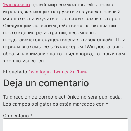
1win казино
целый мир возможностей с целью
игроков, желающих погрузиться в увлекательный
мир покера и изучить его с самых разных сторон.
Следующим логичным действием по окончании
прохождения регистрации, несомненно
представляется осуществление ставок онлайн. При
первом знакомстве с букмекером 1Win достаточно
обратить внимание на тот вид спорта, который вам
хорошо известен.
Etiquetado
1win login
,
1win сайт
,
1вин
Deja un comentario
Tu dirección de correo electrónico no será publicada.
Los campos obligatorios están marcados con
*
Comentario
*