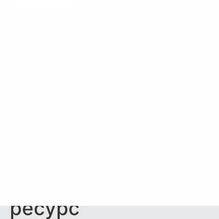
1win Официальный
ресурс