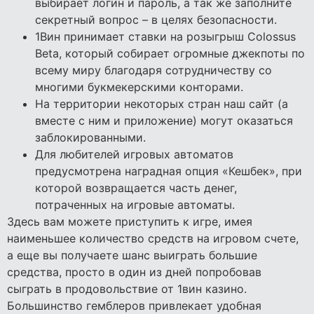
выбирает логин и пароль, а так же заполните
секретный вопрос – в целях безопасности.
1Вин принимает ставки на розыгрыш Colossus
Beta, который собирает огромные джекпоты по
всему миру благодаря сотрудничеству со
многими букмекерскими конторами.
На территории некоторых стран наш сайт (а
вместе с ним и приложение) могут оказаться
заблокированными.
Для любителей игровых автоматов
предусмотрена наградная опция «Кешбек», при
которой возвращается часть денег,
потраченных на игровые автоматы.
Здесь вам можете приступить к игре, имея
наименьшее количество средств на игровом счете,
а еще вы получаете шанс выиграть большие
средства, просто в один из дней попробовав
сыграть в продовольствие от 1вин казино.
Большинство гемблеров привлекает удобная