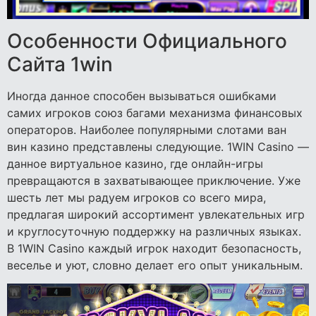
Особенности Официального
Сайта 1win
Иногда данное способен вызываться ошибками
самих игроков союз багами механизма финансовых
операторов. Наиболее популярными слотами ван
вин казино представлены следующие. 1WIN Casino —
данное виртуальное казино, где онлайн-игры
превращаются в захватывающее приключение. Уже
шесть лет мы радуем игроков со всего мира,
предлагая широкий ассортимент увлекательных игр
и круглосуточную поддержку на различных языках.
В 1WIN Casino каждый игрок находит безопасность,
веселье и уют, словно делает его опыт уникальным.