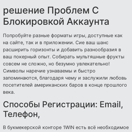
решение Проблем С
Блокировкой Аккаунта
Попробуйте разные форматы игры, доступные как
на сайте, так и в приложении. Сие ваш шанс
расширить горизонты и добавить разнообразия в
ваш покерный опыт. Собирать мультяшные фрукты
совсем не сложно, но безумно увлекательно!
Символы наречие узнаваемы и быстро
запоминаются, благодаря чему и заслужили любовь
посетителей американских баров в конце прошлого
века.
Способы Регистрации: Email,
Телефон,
В букмекерской конторе 1WIN есть всё необходимое