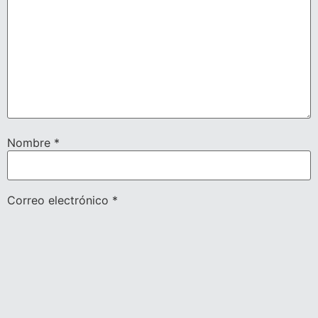
Nombre
*
Correo electrónico
*
Web