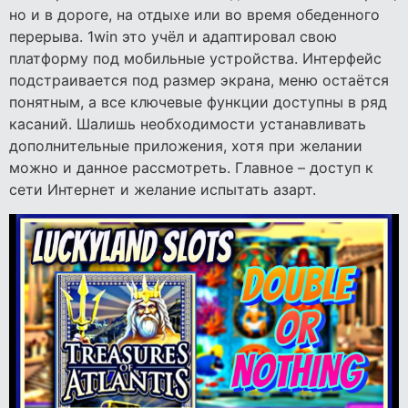
но и в дороге, на отдыхе или во время обеденного
перерыва. 1win это учёл и адаптировал свою
платформу под мобильные устройства. Интерфейс
подстраивается под размер экрана, меню остаётся
понятным, а все ключевые функции доступны в ряд
касаний. Шалишь необходимости устанавливать
дополнительные приложения, хотя при желании
можно и данное рассмотреть. Главное – доступ к
сети Интернет и желание испытать азарт.