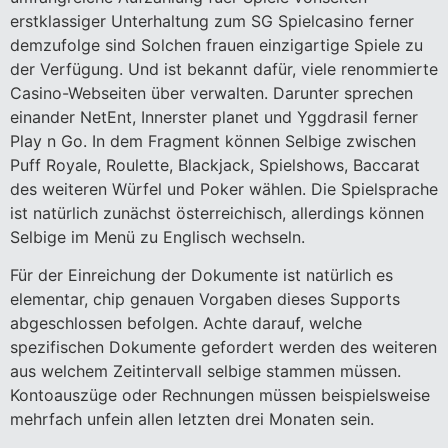
erstklassiger Unterhaltung zum SG Spielcasino ferner
demzufolge sind Solchen frauen einzigartige Spiele zu
der Verfügung. Und ist bekannt dafür, viele renommierte
Casino-Webseiten über verwalten. Darunter sprechen
einander NetEnt, Innerster planet und Yggdrasil ferner
Play n Go. In dem Fragment können Selbige zwischen
Puff Royale, Roulette, Blackjack, Spielshows, Baccarat
des weiteren Würfel und Poker wählen. Die Spielsprache
ist natürlich zunächst österreichisch, allerdings können
Selbige im Menü zu Englisch wechseln.
Für der Einreichung der Dokumente ist natürlich es
elementar, chip genauen Vorgaben dieses Supports
abgeschlossen befolgen. Achte darauf, welche
spezifischen Dokumente gefordert werden des weiteren
aus welchem Zeitintervall selbige stammen müssen.
Kontoauszüge oder Rechnungen müssen beispielsweise
mehrfach unfein allen letzten drei Monaten sein.