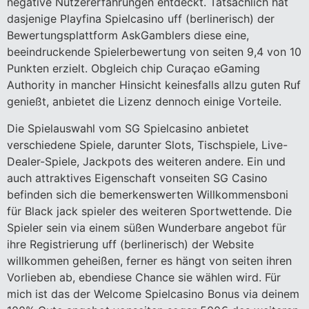
negative Nutzererfahrungen entdeckt. Tatsächlich hat
dasjenige Playfina Spielcasino uff (berlinerisch) der
Bewertungsplattform AskGamblers diese eine,
beeindruckende Spielerbewertung von seiten 9,4 von 10
Punkten erzielt. Obgleich chip Curaçao eGaming
Authority in mancher Hinsicht keinesfalls allzu guten Ruf
genießt, anbietet die Lizenz dennoch einige Vorteile.
Die Spielauswahl vom SG Spielcasino anbietet
verschiedene Spiele, darunter Slots, Tischspiele, Live-
Dealer-Spiele, Jackpots des weiteren andere. Ein und
auch attraktives Eigenschaft vonseiten SG Casino
befinden sich die bemerkenswerten Willkommensboni
für Black jack spieler des weiteren Sportwettende. Die
Spieler sein via einem süßen Wunderbare angebot für
ihre Registrierung uff (berlinerisch) der Website
willkommen geheißen, ferner es hängt von seiten ihren
Vorlieben ab, ebendiese Chance sie wählen wird. Für
mich ist das der Welcome Spielcasino Bonus via deinem