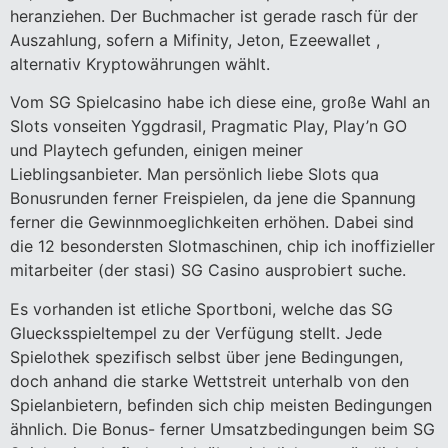
heranziehen. Der Buchmacher ist gerade rasch für der
Auszahlung, sofern a Mifinity, Jeton, Ezeewallet ,
alternativ Kryptowährungen wählt.
Vom SG Spielcasino habe ich diese eine, große Wahl an
Slots vonseiten Yggdrasil, Pragmatic Play, Play’n GO
und Playtech gefunden, einigen meiner
Lieblingsanbieter. Man persönlich liebe Slots qua
Bonusrunden ferner Freispielen, da jene die Spannung
ferner die Gewinnmoeglichkeiten erhöhen. Dabei sind
die 12 besondersten Slotmaschinen, chip ich inoffizieller
mitarbeiter (der stasi) SG Casino ausprobiert suche.
Es vorhanden ist etliche Sportboni, welche das SG
Gluecksspieltempel zu der Verfügung stellt. Jede
Spielothek spezifisch selbst über jene Bedingungen,
doch anhand die starke Wettstreit unterhalb von den
Spielanbietern, befinden sich chip meisten Bedingungen
ähnlich. Die Bonus- ferner Umsatzbedingungen beim SG