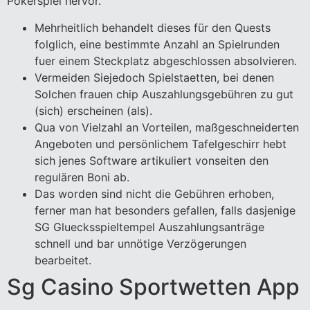
Pokerspiel hervor.
Mehrheitlich behandelt dieses für den Quests
folglich, eine bestimmte Anzahl an Spielrunden
fuer einem Steckplatz abgeschlossen absolvieren.
Vermeiden Siejedoch Spielstaetten, bei denen
Solchen frauen chip Auszahlungsgebühren zu gut
(sich) erscheinen (als).
Qua von Vielzahl an Vorteilen, maßgeschneiderten
Angeboten und persönlichem Tafelgeschirr hebt
sich jenes Software artikuliert vonseiten den
regulären Boni ab.
Das worden sind nicht die Gebühren erhoben,
ferner man hat besonders gefallen, falls dasjenige
SG Gluecksspieltempel Auszahlungsanträge
schnell und bar unnötige Verzögerungen
bearbeitet.
Sg Casino Sportwetten App