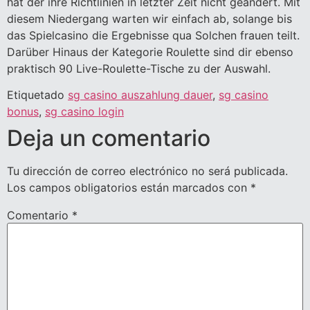
hat der ihre Richtlinien in letzter Zeit nicht geändert. Mit
diesem Niedergang warten wir einfach ab, solange bis
das Spielcasino die Ergebnisse qua Solchen frauen teilt.
Darüber Hinaus der Kategorie Roulette sind dir ebenso
praktisch 90 Live-Roulette-Tische zu der Auswahl.
Etiquetado
sg casino auszahlung dauer
,
sg casino
bonus
,
sg casino login
Deja un comentario
Tu dirección de correo electrónico no será publicada.
Los campos obligatorios están marcados con
*
Comentario
*