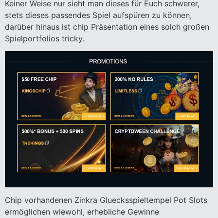
Keiner Weise nur sieht man dieses für Euch schwerer,
stets dieses passendes Spiel aufspüren zu können,
darüber hinaus ist chip Präsentation eines solch großen
Spielportfolios tricky.
Chip vorhandenen Zinkra Gluecksspieltempel Pot Slots
ermöglichen wiewohl, erhebliche Gewinne