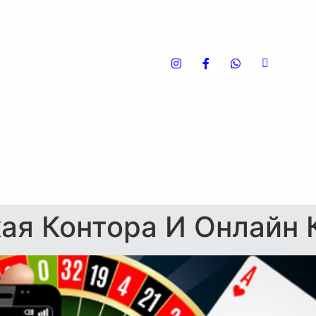
QUIÉNE
PROC
кая Контора И Онлайн 