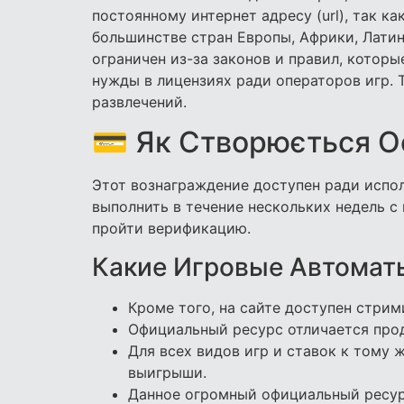
постоянному интернет адресу (url), так к
большинстве стран Европы, Африки, Латинс
ограничен из-за законов и правил, которые
нужды͏ в лицензиях ради опера͏торов игр. Так
развлечений.
💳 Як Створюється Ос
Этот вознаграждение доступен ради испол
выполнить в течение нескольких недель с
пройти верификацию.
Какие Игровые Автоматы
Кроме того, на сайте доступен стрим
Официальный ресурс отличается про
Для всех видов игр и ставок к тому 
выигрыши.
Данное огромный официальный ресурс,