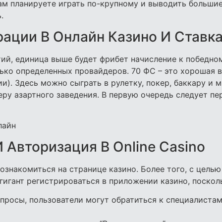
ам планируете играть по-крупному и выводить большие
.
рации В Онлайн Казино И Ставк
й, единица выше будет фрибет начисление к победному
лько определенных провайдеров. 70 ФС – это хорошая 
нии). Здесь можно сыграть в рулетку, покер, баккару и
ру азартного заведения. В первую очередь следует пе
И Авторизация В Online Casino
накомиться на странице казино. Более того, с целью 
гигант регистрироваться в приложении казино, поскол
опросы, пользователи могут обратиться к специалиста