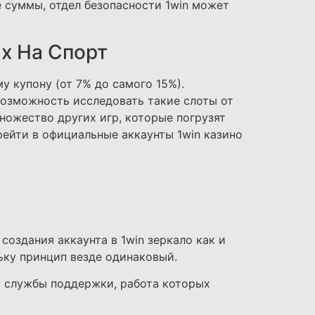
 суммы, отдел безопасности 1win может
ах На Спорт
 купону (от 7% до самого 15%).
возможность исследовать такие слоты от
 множество других игр, которые погрузят
рейти в официальные аккаунты 1win казино
создания аккаунта в 1win зеркало как и
ьку принцип везде одинаковый.
м службы поддержки, работа которых