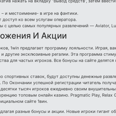
катив нажать на вкладку “Вывод средств”, затем ввест
 – и местоимение- в игре на фантики.
т доступ ко всем услугам оператора.
 с целью самых популярных развлечений — Aviator, Luc
ожения И Акции
ков, 1win предлагает программу лояльности. Играя, в
я и другие эксклюзивные регалии. Эта программа стим
ва для частых игроков. Все бонусы на сайте делятся 
 спортивных ставок, будут доступны денежные развле
. По Окончании успешной регистрации читатель получа
т десятки тысяч игроков ежедневно своим внушительн
енцию топовым онлайн казино. Pragmatic Play, Relax G
ициальном сайте 1вин.
едлагая разные бонусы и акции. Новые игроки гигант о