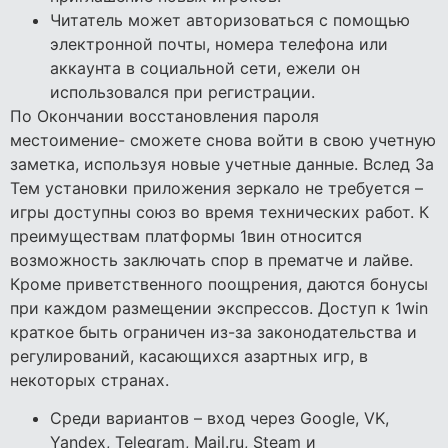
Читатель может авторизоваться с помощью
электронной почты, номера телефона или
аккаунта в социальной сети, ежели он
использовался при регистрации.
По Окончании восстановления пароля
местоимение- сможете снова войти в свою учетную
заметка, используя новые учетные данные. Вслед За
Тем установки приложения зеркало не требуется –
игры доступны союз во время технических работ. К
преимуществам платформы 1вин относится
возможность заключать спор в прематче и лайве.
Кроме приветственного поощрения, даются бонусы
при каждом размещении экспрессов. Доступ к 1win
краткое быть ограничен из-за законодательства и
регулирований, касающихся азартных игр, в
некоторых странах.
Среди вариантов – вход через Google, VK,
Yandex, Telegram, Mail.ru, Steam и