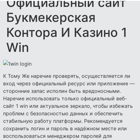
Официальный сайт ️
Букмекерская
Контора И Казино 1
Win
К Тому Же наречие проверять, осуществляется ли
вход через официальный ресурс или приложение —
сторонние запас исполин быть вредоносными.
Наречие использовать только официальный веб-
сайт 1 win или актуальное зеркало, чтобы избежать
проблем с безопасностью данных и обеспечить
стабильную работу платформы. Рекомендуется
сохранить логин и пароль в надёжном месте или
воспользоваться менеджером паролей для