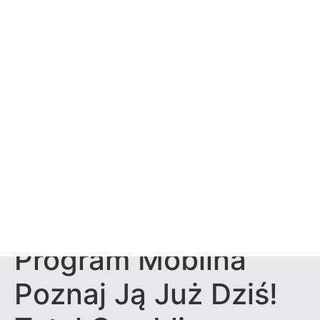
Total Casino
Program Mobilna
Poznaj Ją Już Dziś!