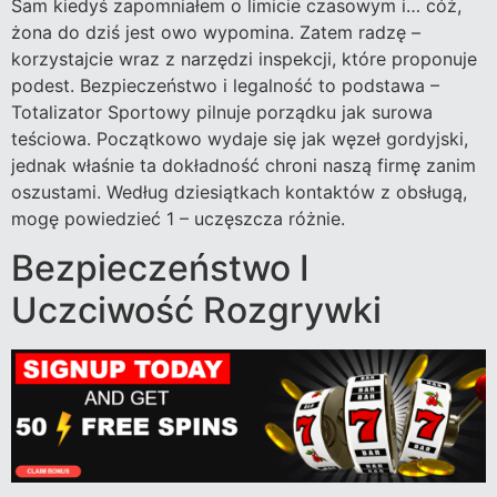
Sam kiedyś zapomniałem o limicie czasowym i… cóż,
żona do dziś jest owo wypomina. Zatem radzę –
korzystajcie wraz z narzędzi inspekcji, które proponuje
podest. Bezpieczeństwo i legalność to podstawa –
Totalizator Sportowy pilnuje porządku jak surowa
teściowa. Początkowo wydaje się jak węzeł gordyjski,
jednak właśnie ta dokładność chroni naszą firmę zanim
oszustami. Według dziesiątkach kontaktów z obsługą,
mogę powiedzieć 1 – uczęszcza różnie.
Bezpieczeństwo I
Uczciwość Rozgrywki