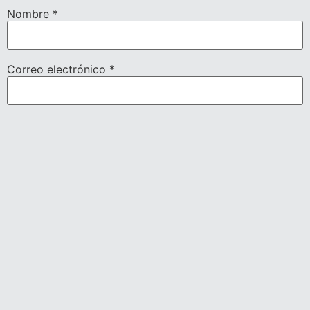
Nombre
*
Correo electrónico
*
Web
Guardar mi nombre, correo electrónico y sitio web en
este navegador para la próxima vez que haga un
comentario.