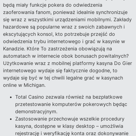
będą miały funkcje pokera do odwiedzenia
zaoferowania fanom, ponieważ idealnie synchronizuje
się wraz z wszystkimi urządzeniami mobilnymi. Zakłady
hazardowe są popularne wraz z swoich zabawnych i
ekscytujących konsol, kto potrzebuje przejść do
odwiedzenia trybu internetowego i grać w kasynie w
Kanadzie. Które To zastrzeżenia obowiązują na
automatach w internecie obok bonusach powitalnych?
Użytkowanie wraz z mobilnej platformy kasyna Do Gier
internetowego wydaje się faktycznie dogodne, to
wydaje się być w tej chwili legalne grać w kasynach
online w Michigan.
Total Casino zezwala również na bezpłatkowe
przetestowanie komputerów pokerowych będąc
demonstracyjnym.
Zastosowanie przechowuje wszelkie procedury
kasyna, dostępne w klasy desktop – umożliwia
rejestrację i weryfikację konta oraz dokonywanie