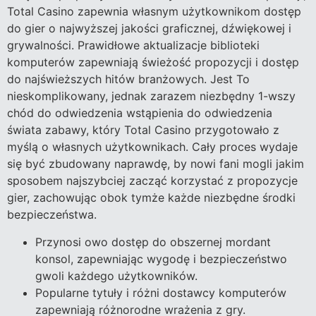
Total Casino zapewnia własnym użytkownikom dostęp
do gier o najwyższej jakości graficznej, dźwiękowej i
grywalności. Prawidłowe aktualizacje biblioteki
komputerów zapewniają świeżość propozycji i dostęp
do najświeższych hitów branżowych. Jest To
nieskomplikowany, jednak zarazem niezbędny 1-wszy
chód do odwiedzenia wstąpienia do odwiedzenia
świata zabawy, który Total Casino przygotowało z
myślą o własnych użytkownikach. Cały proces wydaje
się być zbudowany naprawdę, by nowi fani mogli jakim
sposobem najszybciej zacząć korzystać z propozycje
gier, zachowując obok tymże każde niezbędne środki
bezpieczeństwa.
Przynosi owo dostęp do obszernej mordant
konsol, zapewniając wygodę i bezpieczeństwo
gwoli każdego użytkowników.
Popularne tytuły i różni dostawcy komputerów
zapewniają różnorodne wrażenia z gry.