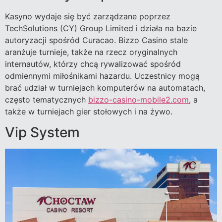
Kasyno wydaje się być zarządzane poprzez
TechSolutions (CY) Group Limited i działa na bazie
autoryzacji spośród Curacao. Bizzo Casino stale
aranżuje turnieje, także na rzecz oryginalnych
internautów, którzy chcą rywalizować spośród
odmiennymi miłośnikami hazardu. Uczestnicy mogą
brać udział w turniejach komputerów na automatach,
często tematycznych
bizzo-casino-mobile2.com
, a
także w turniejach gier stołowych i na żywo.
Vip System