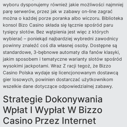
wyboru dysponujemy również jakie możliwości najmniej
parę serwerów, przez jak w zabawy on-line zagrać
można o każdej porze poranka albo wiczoru. Biblioteka
konsol Bizo Casino składa się łącznie spośród paru
tysięcy slotów. Bez wątpienia jest więc z których
wybierać – poniekąd najbardziej wybredni zawodnicy
powinny znaleźć coś dla własnej osoby. Dostępne są
standardowe, 3-bębnowe automaty dla fanów klasyki,
jakim sposobem i tematyczne warianty slotów spośród
wysokimi jackpotami. Wraz Z racji tegoż, że Bizzo
Casino Polska wydaje się licencjonowanym dostawcą
gier losowych, powinien dostarczać użytkownikom
wszelkie dane dotyczące odpowiedzialnej zabawy.
Strategie Dokonywania
Wpłat I Wypłat W Bizzo
Casino Przez Internet