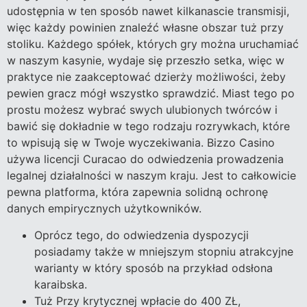
udostępnia w ten sposób nawet kilkanascie transmisji,
więc każdy powinien znaleźć własne obszar tuż przy
stoliku. Każdego spółek, których gry można uruchamiać
w naszym kasynie, wydaje się przeszło setka, więc w
praktyce nie zaakceptować dzierży możliwości, żeby
pewien gracz mógł wszystko sprawdzić. Miast tego po
prostu możesz wybrać swych ulubionych twórców i
bawić się dokładnie w tego rodzaju rozrywkach, które
to wpisują się w Twoje wyczekiwania. Bizzo Casino
używa licencji Curacao do odwiedzenia prowadzenia
legalnej działalności w naszym kraju. Jest to całkowicie
pewna platforma, która zapewnia solidną ochronę
danych empirycznych użytkowników.
Oprócz tego, do odwiedzenia dyspozycji
posiadamy także w mniejszym stopniu atrakcyjne
warianty w który sposób na przykład odsłona
karaibska.
Tuż Przy krytycznej wpłacie do 400 ZŁ,