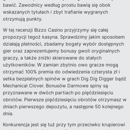
bawić. Zawodnicy według prostu bawią się obok
wskazanych tytułach i zbyt trafianie wygranych
otrzymują punkty.
W tej recenzji Bizzo Casino przyjrzymy się całej
propozycji tegoż kasyna. Sprawdzimy jakim sposobem
działają płatności, zbadamy bogaty wybór dostępnych
gier oraz zaprezentujemy bonusy gwoli oryginalnych
graczy, a także zniżki skierowane do stałych
użytkowników. W zamian zbytnio owo gracze mogą
otrzymać 100% premia do odwiedzenia czterysta zł i
setka bezpłatnych spinów w grach Dig Dig Digger bądź
Mechanical Clover. Bonusów Darmowe spiny są
przyznawane w dwóch partiach po pięćdziesięciu
obrotów. Pierwsze pięćdziesięciu obrotów otrzymasz w
dniach pierwszego depozytu, a następne 50 kolejnego
dnia.
Konkurencja jest się tuż przy tym przeciwko krupierowi