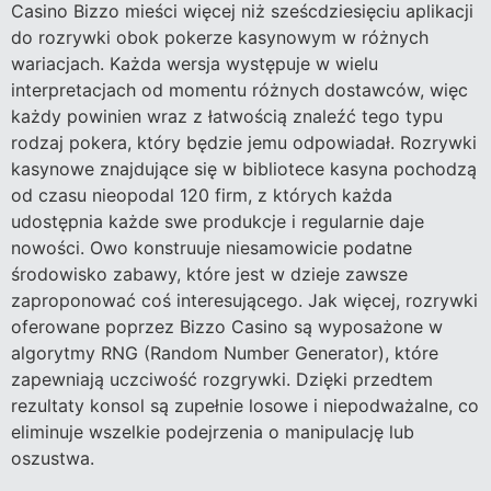
Casino Bizzo mieści więcej niż sześcdziesięciu aplikacji
do rozrywki obok pokerze kasynowym w różnych
wariacjach. Każda wersja występuje w wielu
interpretacjach od momentu różnych dostawców, więc
każdy powinien wraz z łatwością znaleźć tego typu
rodzaj pokera, który będzie jemu odpowiadał. Rozrywki
kasynowe znajdujące się w bibliotece kasyna pochodzą
od czasu nieopodal 120 firm, z których każda
udostępnia każde swe produkcje i regularnie daje
nowości. Owo konstruuje niesamowicie podatne
środowisko zabawy, które jest w dzieje zawsze
zaproponować coś interesującego. Jak więcej, rozrywki
oferowane poprzez Bizzo Casino są wyposażone w
algorytmy RNG (Random Number Generator), które
zapewniają uczciwość rozgrywki. Dzięki przedtem
rezultaty konsol są zupełnie losowe i niepodważalne, co
eliminuje wszelkie podejrzenia o manipulację lub
oszustwa.