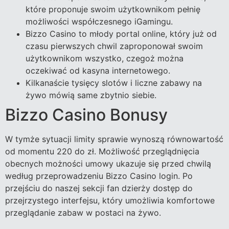
które proponuje swoim użytkownikom pełnię
możliwości współczesnego iGamingu.
Bizzo Casino to młody portal online, który już od
czasu pierwszych chwil zaproponował swoim
użytkownikom wszystko, czegoż można
oczekiwać od kasyna internetowego.
Kilkanaście tysięcy slotów i liczne zabawy na
żywo mówią same zbytnio siebie.
Bizzo Casino Bonusy
W tymże sytuacji limity sprawie wynoszą równowartość
od momentu 220 do zł. Możliwość przeglądnięcia
obecnych możności umowy ukazuje się przed chwilą
według przeprowadzeniu Bizzo Casino login. Po
przejściu do naszej sekcji fan dzierży dostęp do
przejrzystego interfejsu, który umożliwia komfortowe
przeglądanie zabaw w postaci na żywo.