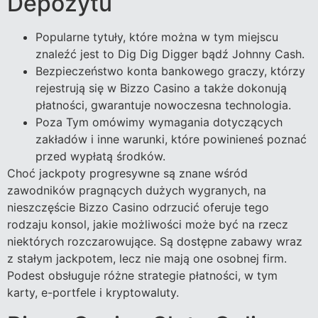
Depozytu
Popularne tytuły, które można w tym miejscu
znaleźć jest to Dig Dig Digger bądź Johnny Cash.
Bezpieczeństwo konta bankowego graczy, którzy
rejestrują się w Bizzo Casino a także dokonują
płatności, gwarantuje nowoczesna technologia.
Poza Tym omówimy wymagania dotyczących
zakładów i inne warunki, które powinieneś poznać
przed wypłatą środków.
Choć jackpoty progresywne są znane wśród
zawodników pragnących dużych wygranych, na
nieszczęście Bizzo Casino odrzucić oferuje tego
rodzaju konsol, jakie możliwości może być na rzecz
niektórych rozczarowujące. Są dostępne zabawy wraz
z stałym jackpotem, lecz nie mają one osobnej firm.
Podest obsługuje różne strategie płatności, w tym
karty, e-portfele i kryptowaluty.