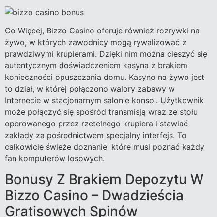
Co Więcej, Bizzo Casino oferuje również rozrywki na
żywo, w których zawodnicy mogą rywalizować z
prawdziwymi krupierami. Dzięki nim można cieszyć się
autentycznym doświadczeniem kasyna z brakiem
konieczności opuszczania domu. Kasyno na żywo jest
to dział, w której połączono walory zabawy w
Internecie w stacjonarnym salonie konsol. Użytkownik
może połączyć się spośród transmisją wraz ze stołu
operowanego przez rzetelnego krupiera i stawiać
zakłady za pośrednictwem specjalny interfejs. To
całkowicie świeże doznanie, które musi poznać każdy
fan komputerów losowych.
Bonusy Z Brakiem Depozytu W
Bizzo Casino – Dwadzieścia
Gratisowych Spinów