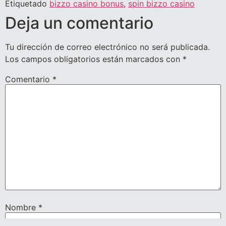
Etiquetado
bizzo casino bonus
,
spin bizzo casino
Deja un comentario
Tu dirección de correo electrónico no será publicada.
Los campos obligatorios están marcados con
*
Comentario
*
Nombre
*