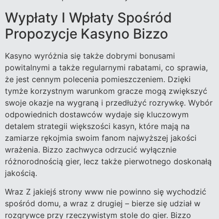
Wypłaty I Wpłaty Spośród
Propozycje Kasyno Bizzo
Kasyno wyróżnia się także dobrymi bonusami
powitalnymi a także regularnymi rabatami, co sprawia,
że jest cennym polecenia pomieszczeniem. Dzięki
tymże korzystnym warunkom gracze mogą zwiększyć
swoje okazje na wygraną i przedłużyć rozrywkę. Wybór
odpowiednich dostawców wydaje się kluczowym
detalem strategii większości kasyn, które mają na
zamiarze rękojmia swoim fanom najwyższej jakości
wrażenia. Bizzo zachwyca odrzucić wyłącznie
różnorodnością gier, lecz także pierwotnego doskonałą
jakością.
Wraz Z jakiejś strony www nie powinno się wychodzić
spośród domu, a wraz z drugiej – bierze się udział w
rozgrywce przy rzeczywistym stole do gier. Bizzo