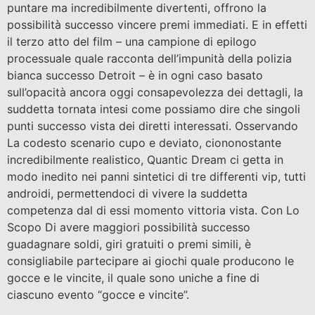
puntare ma incredibilmente divertenti, offrono la
possibilità successo vincere premi immediati. E in effetti
il terzo atto del film – una campione di epilogo
processuale quale racconta dell’impunità della polizia
bianca successo Detroit – è in ogni caso basato
sull’opacità ancora oggi consapevolezza dei dettagli, la
suddetta tornata intesi come possiamo dire che singoli
punti successo vista dei diretti interessati. Osservando
La codesto scenario cupo e deviato, ciononostante
incredibilmente realistico, Quantic Dream ci getta in
modo inedito nei panni sintetici di tre differenti vip, tutti
androidi, permettendoci di vivere la suddetta
competenza dal di essi momento vittoria vista. Con Lo
Scopo Di avere maggiori possibilità successo
guadagnare soldi, giri gratuiti o premi simili, è
consigliabile partecipare ai giochi quale producono le
gocce e le vincite, il quale sono uniche a fine di
ciascuno evento “gocce e vincite”.