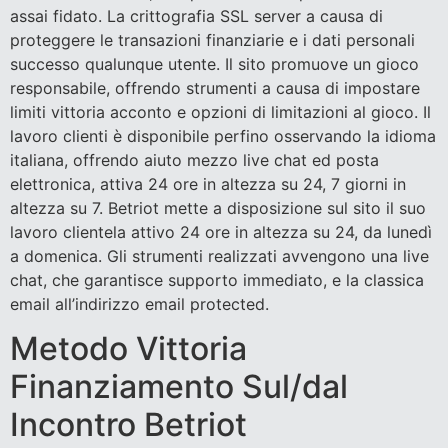
assai fidato. La crittografia SSL server a causa di
proteggere le transazioni finanziarie e i dati personali
successo qualunque utente. Il sito promuove un gioco
responsabile, offrendo strumenti a causa di impostare
limiti vittoria acconto e opzioni di limitazioni al gioco. Il
lavoro clienti è disponibile perfino osservando la idioma
italiana, offrendo aiuto mezzo live chat ed posta
elettronica, attiva 24 ore in altezza su 24, 7 giorni in
altezza su 7. Betriot mette a disposizione sul sito il suo
lavoro clientela attivo 24 ore in altezza su 24, da lunedì
a domenica. Gli strumenti realizzati avvengono una live
chat, che garantisce supporto immediato, e la classica
email all’indirizzo email protected.
Metodo Vittoria
Finanziamento Sul/dal
Incontro Betriot