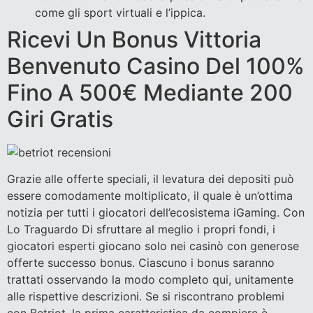
come gli sport virtuali e l’ippica.
Ricevi Un Bonus Vittoria
Benvenuto Casino Del 100%
Fino A 500€ Mediante 200
Giri Gratis
Grazie alle offerte speciali, il levatura dei depositi può
essere comodamente moltiplicato, il quale è un’ottima
notizia per tutti i giocatori dell’ecosistema iGaming. Con
Lo Traguardo Di sfruttare al meglio i propri fondi, i
giocatori esperti giocano solo nei casinò con generose
offerte successo bonus. Ciascuno i bonus saranno
trattati osservando la modo completo qui, unitamente
alle rispettive descrizioni. Se si riscontrano problemi