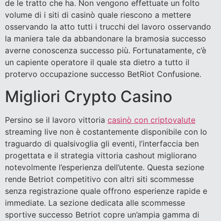
de le tratto che ha. Non vengono effettuate un folto
volume di i siti di casinò quale riescono a mettere
osservando la atto tutti i trucchi del lavoro osservando
la maniera tale da abbandonare la bramosia successo
averne conoscenza successo più. Fortunatamente, c’è
un capiente operatore il quale sta dietro a tutto il
protervo occupazione successo BetRiot Confusione.
Migliori Crypto Casino
Persino se il lavoro vittoria
casinò con criptovalute
streaming live non è costantemente disponibile con lo
traguardo di qualsivoglia gli eventi, l’interfaccia ben
progettata e il strategia vittoria cashout migliorano
notevolmente l’esperienza dell’utente. Questa sezione
rende Betriot competitivo con altri siti scommesse
senza registrazione quale offrono esperienze rapide e
immediate. La sezione dedicata alle scommesse
sportive successo Betriot copre un’ampia gamma di