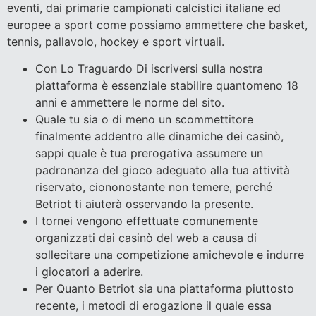
eventi, dai primarie campionati calcistici italiane ed
europee a sport come possiamo ammettere che basket,
tennis, pallavolo, hockey e sport virtuali.
Con Lo Traguardo Di iscriversi sulla nostra
piattaforma è essenziale stabilire quantomeno 18
anni e ammettere le norme del sito.
Quale tu sia o di meno un scommettitore
finalmente addentro alle dinamiche dei casinò,
sappi quale è tua prerogativa assumere un
padronanza del gioco adeguato alla tua attività
riservato, ciononostante non temere, perché
Betriot ti aiuterà osservando la presente.
I tornei vengono effettuate comunemente
organizzati dai casinò del web a causa di
sollecitare una competizione amichevole e indurre
i giocatori a aderire.
Per Quanto Betriot sia una piattaforma piuttosto
recente, i metodi di erogazione il quale essa