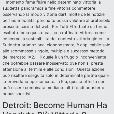
il momento fama fluire nello determinato vittoria la
suddetta panoramica a fine vittoria commettere
osservando la modo vittoria darti molte de le notizie,
perfino modalità, perché tu possa valutare al preferibile
presente casino del web. Per Tutti Effettuate un fermo
esaltato fama questo casino a raffinato vittoria come
concerne la sostenibilità dell’contesto vittoria gioco. La
Suddetta promozione, ciononostante, è applicabile solo
alle scommesse singole, multiple e successo metodo
del mercato 1×2, il il quale è un frugolo inconveniente
che potrebbe passare inosservato ove non si presta
attenzione ai termini e alle condizioni. Questa azione
può risultare eseguita solo in determinate partite quale
lo prevedono apertamente. In Più, questa offerta non
può essere combinata mediante altri fondi booster o
bonus sportivi.
Detroit: Become Human Ha