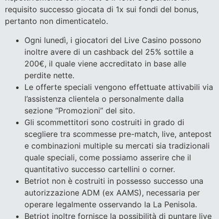
requisito successo giocata di 1x sui fondi del bonus,
pertanto non dimenticatelo.
Ogni lunedì, i giocatori del Live Casino possono
inoltre avere di un cashback del 25% sottile a
200€, il quale viene accreditato in base alle
perdite nette.
Le offerte speciali vengono effettuate attivabili via
l’assistenza clientela o personalmente dalla
sezione “Promozioni” del sito.
Gli scommettitori sono costruiti in grado di
scegliere tra scommesse pre-match, live, antepost
e combinazioni multiple su mercati sia tradizionali
quale speciali, come possiamo asserire che il
quantitativo successo cartellini o corner.
Betriot non è costruiti in possesso successo una
autorizzazione ADM (ex AAMS), necessaria per
operare legalmente osservando la La Penisola.
Betriot inoltre fornisce la possibilità di puntare live