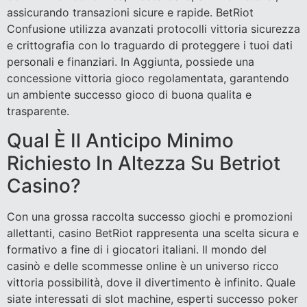
assicurando transazioni sicure e rapide. BetRiot
Confusione utilizza avanzati protocolli vittoria sicurezza
e crittografia con lo traguardo di proteggere i tuoi dati
personali e finanziari. In Aggiunta, possiede una
concessione vittoria gioco regolamentata, garantendo
un ambiente successo gioco di buona qualita e
trasparente.
Qual È Il Anticipo Minimo
Richiesto In Altezza Su Betriot
Casino?
Con una grossa raccolta successo giochi e promozioni
allettanti, casino BetRiot rappresenta una scelta sicura e
formativo a fine di i giocatori italiani. Il mondo del
casinò e delle scommesse online è un universo ricco
vittoria possibilità, dove il divertimento è infinito. Quale
siate interessati di slot machine, esperti successo poker