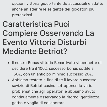
opzioni vittoria gioco tante de accessibili e adatte
anche an aderire le esigenze dei giocatori più
pretenziosi.
Caratteristica Puoi
Compiere Osservando La
Evento Vittoria Disturbi
Mediante Betriot?
Il nostro Bonus vittoria Benarrivato vi permette di
decidere tra il 100% successo bonus sottile a
150€, con un anticipo minimo successo 20€.
Abbiamo testato a fine di te il lavoro successo
sevizio di Betriot casinò sottoponendo varie
problematiche agli operatori e abbiamo avuto
continuamente osservando la ritorno, gentilezza,
garbo e voglia di collaborare.