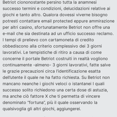
Betriot ciononostante persino tutta la anamnesi
successo termini e condizioni, delucidazioni relative ai
giochi e tanto altro. Qualora dovessi viverne bisogno
potresti contattare email protected eppure ammirazione
per altri casino, sfortunatamente Betriot non offre una
e-mail che sia destinata ad un ufficio successo reclamo.
I tempi di prelievo con cartamoneta di credito
obbediscono alla criterio complessivo dei 3 giorni
lavorativi. Le tempistiche di ritiro a causa di come
concerne il portale Betriot costruiti in realtà vogliono
continuamente -almeno- 3 giorni lavorativi, fatte salve
le grazie precauzioni circa l’identificazione esatta
dell’utente il quale ne ha fatto richiesta. Su Betriot non
mancano neanche i giochi veloci o istantanei I quali
successo solito richiedono una certa dose di astuzia,
ma anche ciò fattore X che ti permetta di vincere
denominato “fortuna”, più il quale osservando la
qualsivoglia gli altri giochi, aggiungerei.