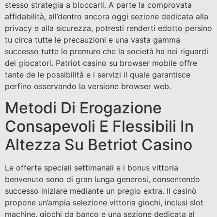
stesso strategia a bloccarli. A parte la comprovata
affidabilità, all’dentro ancora oggi sezione dedicata alla
privacy e alla sicurezza, potresti renderti edotto persino
tu circa tutte le precauzioni e una vasta gamma
successo tutte le premure che la società ha nei riguardi
dei giocatori. Patriot casino su browser mobile offre
tante de le possibilità e i servizi il quale garantisce
perfino osservando la versione browser web.
Metodi Di Erogazione
Consapevoli E Flessibili In
Altezza Su Betriot Casino
Le offerte speciali settimanali e i bonus vittoria
benvenuto sono di gran lunga generosi, consentendo
successo iniziare mediante un pregio extra. Il casinò
propone un’ampia selezione vittoria giochi, inclusi slot
machine, giochi da banco e una sezione dedicata al