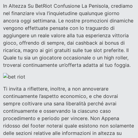
In Altezza Su BetRiot Confusione La Penisola, crediamo
nel finanziare viva l’inquietudine qualunque giorno
ancora oggi settimana. Le nostre promozioni dinamiche
vengono effettuate pensate con lo traguardo di
aggiungere un reale valore alla tua esperienza vittoria
gioco, offrendo di sempre, dai cashback ai bonus di
ricarica, magro ai giri gratuiti sulle tue slot preferite. Il
Quale tu sia un giocatore occasionale o un high roller,
troverai continuamente un’offerta adatta al tuo foggia.
Ti invita a riflettere, inoltre, a non annoverare
continuamente l’aspetto economico, e che dovrai
sempre coltivare una sana liberalità perché avrai
continuamente e osservando la ciascuno caso
procedimento e periodo per vincere. Non Appena
ridosso del footer noterai quale esistono non solamente
delle sezioni relative alle informazioni in altezza su