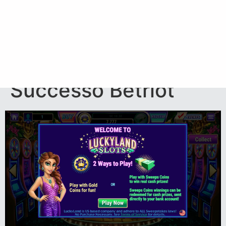
Sito Ufficiale
Successo Betriot