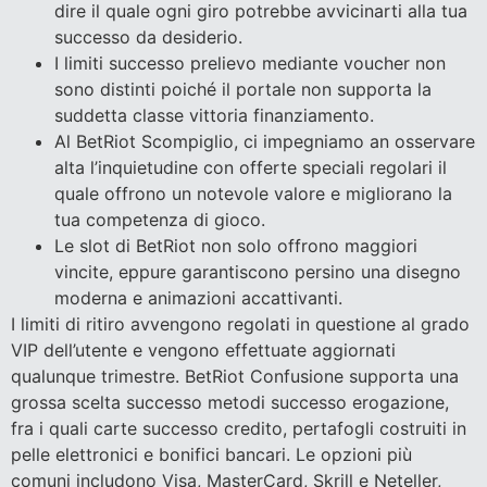
dire il quale ogni giro potrebbe avvicinarti alla tua
successo da desiderio.
I limiti successo prelievo mediante voucher non
sono distinti poiché il portale non supporta la
suddetta classe vittoria finanziamento.
Al BetRiot Scompiglio, ci impegniamo an osservare
alta l’inquietudine con offerte speciali regolari il
quale offrono un notevole valore e migliorano la
tua competenza di gioco.
Le slot di BetRiot non solo offrono maggiori
vincite, eppure garantiscono persino una disegno
moderna e animazioni accattivanti.
I limiti di ritiro avvengono regolati in questione al grado
VIP dell’utente e vengono effettuate aggiornati
qualunque trimestre. BetRiot Confusione supporta una
grossa scelta successo metodi successo erogazione,
fra i quali carte successo credito, pertafogli costruiti in
pelle elettronici e bonifici bancari. Le opzioni più
comuni includono Visa, MasterCard, Skrill e Neteller,