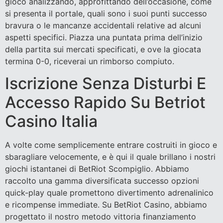
gioco analizzando, approfittando dell’occasione, come
si presenta il portale, quali sono i suoi punti successo
bravura o le mancanze accidentali relative ad alcuni
aspetti specifici. Piazza una puntata prima dell’inizio
della partita sui mercati specificati, e ove la giocata
termina 0-0, riceverai un rimborso compiuto.
Iscrizione Senza Disturbi E
Accesso Rapido Su Betriot
Casino Italia
A volte come semplicemente entrare costruiti in gioco e
sbaragliare velocemente, e è qui il quale brillano i nostri
giochi istantanei di BetRiot Scompiglio. Abbiamo
raccolto una gamma diversificata successo opzioni
quick-play quale promettono divertimento adrenalinico
e ricompense immediate. Su BetRiot Casino, abbiamo
progettato il nostro metodo vittoria finanziamento