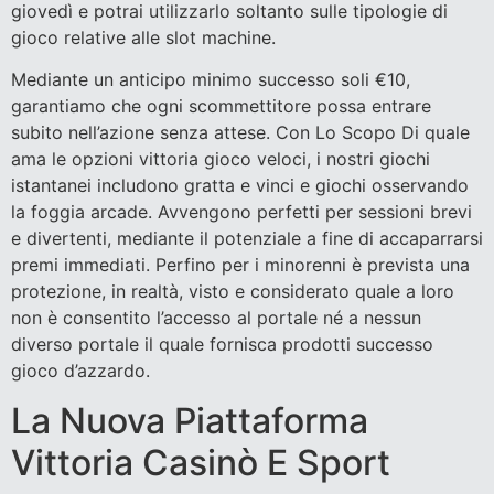
giovedì e potrai utilizzarlo soltanto sulle tipologie di
gioco relative alle slot machine.
Mediante un anticipo minimo successo soli €10,
garantiamo che ogni scommettitore possa entrare
subito nell’azione senza attese. Con Lo Scopo Di quale
ama le opzioni vittoria gioco veloci, i nostri giochi
istantanei includono gratta e vinci e giochi osservando
la foggia arcade. Avvengono perfetti per sessioni brevi
e divertenti, mediante il potenziale a fine di accaparrarsi
premi immediati. Perfino per i minorenni è prevista una
protezione, in realtà, visto e considerato quale a loro
non è consentito l’accesso al portale né a nessun
diverso portale il quale fornisca prodotti successo
gioco d’azzardo.
La Nuova Piattaforma
Vittoria Casinò E Sport