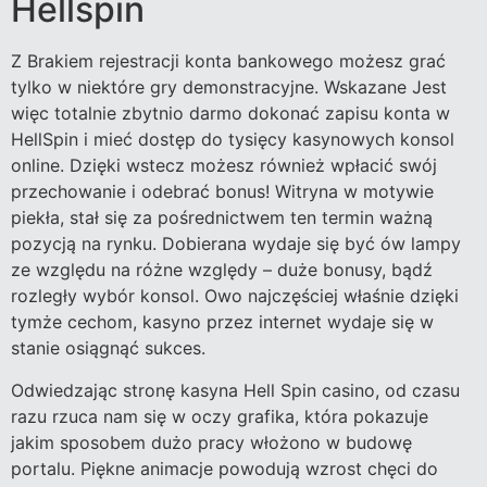
Hellspin
Z Brakiem rejestracji konta bankowego możesz grać
tylko w niektóre gry demonstracyjne. Wskazane Jest
więc totalnie zbytnio darmo dokonać zapisu konta w
HellSpin i mieć dostęp do tysięcy kasynowych konsol
online. Dzięki wstecz możesz również wpłacić swój
przechowanie i odebrać bonus! Witryna w motywie
piekła, stał się za pośrednictwem ten termin ważną
pozycją na rynku. Dobierana wydaje się być ów lampy
ze względu na różne względy – duże bonusy, bądź
rozległy wybór konsol. Owo najczęściej właśnie dzięki
tymże cechom, kasyno przez internet wydaje się w
stanie osiągnąć sukces.
Odwiedzając stronę kasyna Hell Spin casino, od czasu
razu rzuca nam się w oczy grafika, która pokazuje
jakim sposobem dużo pracy włożono w budowę
portalu. Piękne animacje powodują wzrost chęci do