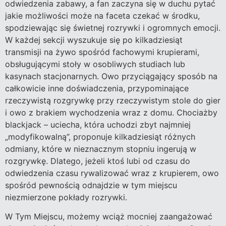
odwiedzenia zabawy, a fan zaczyna się w duchu pytać
jakie możliwości może na faceta czekać w środku,
spodziewając się świetnej rozrywki i ogromnych emocji.
W każdej sekcji wyszukuje się po kilkadziesiąt
transmisji na żywo spośród fachowymi krupierami,
obsługującymi stoły w osobliwych studiach lub
kasynach stacjonarnych. Owo przyciągający sposób na
całkowicie inne doświadczenia, przypominające
rzeczywistą rozgrywkę przy rzeczywistym stole do gier
i owo z brakiem wychodzenia wraz z domu. Chociażby
blackjack – uciecha, która uchodzi zbyt najmniej
„modyfikowalną”, proponuje kilkadziesiąt różnych
odmiany, które w nieznacznym stopniu ingerują w
rozgrywkę. Dlatego, jeżeli ktoś lubi od czasu do
odwiedzenia czasu rywalizować wraz z krupierem, owo
spośród pewnością odnajdzie w tym miejscu
niezmierzone pokłady rozrywki.
W Tym Miejscu, możemy wciąż mocniej zaangażować