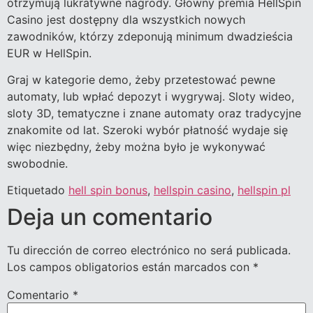
otrzymują lukratywne nagrody. Główny premia HellSpin
Casino jest dostępny dla wszystkich nowych
zawodników, którzy zdeponują minimum dwadzieścia
EUR w HellSpin.
Graj w kategorie demo, żeby przetestować pewne
automaty, lub wpłać depozyt i wygrywaj. Sloty wideo,
sloty 3D, tematyczne i znane automaty oraz tradycyjne
znakomite od lat. Szeroki wybór płatność wydaje się
więc niezbędny, żeby można było je wykonywać
swobodnie.
Etiquetado
hell spin bonus
,
hellspin casino
,
hellspin pl
Deja un comentario
Tu dirección de correo electrónico no será publicada.
Los campos obligatorios están marcados con
*
Comentario
*