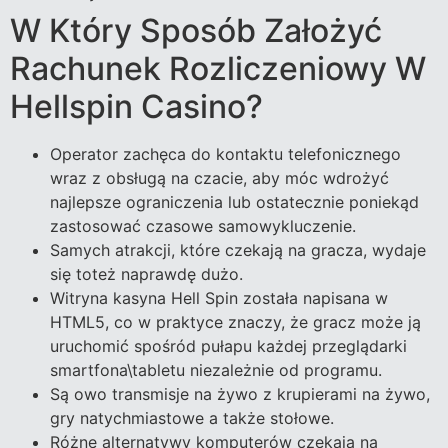
W Który Sposób Założyć
Rachunek Rozliczeniowy W
Hellspin Casino?
Operator zachęca do kontaktu telefonicznego
wraz z obsługą na czacie, aby móc wdrożyć
najlepsze ograniczenia lub ostatecznie poniekąd
zastosować czasowe samowykluczenie.
Samych atrakcji, które czekają na gracza, wydaje
się toteż naprawdę dużo.
Witryna kasyna Hell Spin została napisana w
HTML5, co w praktyce znaczy, że gracz może ją
uruchomić spośród pułapu każdej przeglądarki
smartfona\tabletu niezależnie od programu.
Są owo transmisje na żywo z krupierami na żywo,
gry natychmiastowe a także stołowe.
Różne alternatywy komputerów czekają na