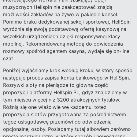
muzycznych Hellspin nie zaakceptować znajdą
możliwości zakładów na żywo w pakiecie konsol.
Pomimo braku dedykowanej sekcji sportowej, HellSpin
wyróżnia się swoją podstawową ofertą kasynową na
wszelkich urządzeniach dzięki responsywnej klasy
mobilnej. Rekomendowaną metodą do odwiedzenia
rozmowy spośród agentem kasyna, wydaje się on-line
czat.
Poniżej wyjaśniamy krok według kroku, w który sposób
następuje proces zapisu konta bankowego w HellSpin.
Rozrywki sloty na pieniądze to główna część
propozycji platformy Hellspin PL, gdyż znajdziemy w
tym miejscu więcej niż 3200 atrakcyjnych tytułów.
Różnią się one właściwie we każdemu, toteż
propozycja slotów przygotowana za pośrednictwem
tegoż usługodawcę przemówi do odwiedzenia
opcjonalnej osoby. Posiadamy tutaj albowiem zarówno
proste maszyny retro, w który sposób i nowoczesne