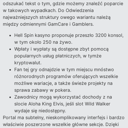
odszukać tekst o tym, gdzie możemy znaleźć poparcie
w takowych wypadkach. Do Odwiedzenia
najważniejszych struktury owego wariantu należą
między odmiennymi GamCare i Gamblers.
Hell Spin kasyno proponuje przeszło 3200 konsol,
w tym około 250 na żywo.
Wpłaty i wypłaty są dostępne zbyt pomocą
popularnych usług płatniczych, w tymże
kryptowalut.
Fan tej gry odnajdzie w tym miejscu mnóstwo
różnorodnych programów oferujących wszelkie
możliwe wariacje, a także świeże projekty na
sprawa zabawy w pokera.
Zawodnicy mogą wykorzystać dochody z na
slocie Aloha King Elvis, jeśli slot Wild Walker
wydaje się niedostępny.
Portal ma subtelny, nieskomplikowany interfejs i bardzo
właściwie poszerzone wszelkie główne sekcje. Dzięki