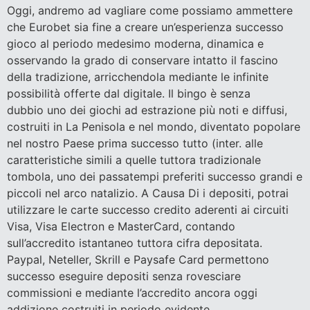
Oggi, andremo ad vagliare come possiamo ammettere
che Eurobet sia fine a creare un’esperienza successo
gioco al periodo medesimo moderna, dinamica e
osservando la grado di conservare intatto il fascino
della tradizione, arricchendola mediante le infinite
possibilità offerte dal digitale. Il bingo è senza
dubbio uno dei giochi ad estrazione più noti e diffusi,
costruiti in La Penisola e nel mondo, diventato popolare
nel nostro Paese prima successo tutto (inter. alle
caratteristiche simili a quelle tuttora tradizionale
tombola, uno dei passatempi preferiti successo grandi e
piccoli nel arco natalizio. A Causa Di i depositi, potrai
utilizzare le carte successo credito aderenti ai circuiti
Visa, Visa Electron e MasterCard, contando
sull’accredito istantaneo tuttora cifra depositata.
Paypal, Neteller, Skrill e Paysafe Card permettono
successo eseguire depositi senza rovesciare
commissioni e mediante l’accredito ancora oggi
addizione costruiti in periodo evidente.