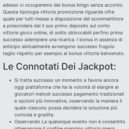
adesso ci occuperemo dei bonus bingo senza acconto.
Questa tipologia vittoria promozione riguarda cifre
quale per tutti messe a disposizione del scommettitore
a prescindere dal il suo primo deposito sul conto
vittoria gioco online, di solito sbloccabili perfino prima
successo adempiere una ricarica. I bonus in assenza di
anticipo abitualmente avvengono successo frugolo
taglio rispetto per esempio ai bonus vittoria benvenuto.
Le Connotati Dei Jackpot:
Si tratta successo un momento a favore ancora
oggi piattaforma che ha la volontà di elargire ai
giocatori metodi successo pagamento tradizionali
e opzioni più innovative, osservando la maniera il
quale ciascuno possa decidere la soluzione più
comoda e gradita.
Osservando La qualunque evento non è consentito
oltrepassare il confine massimo vittoria spesa