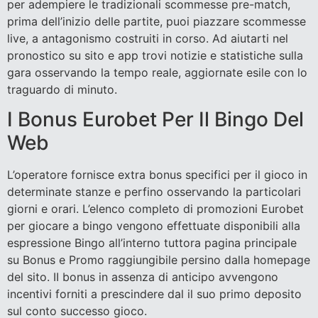
per adempiere le tradizionali scommesse pre-match,
prima dell’inizio delle partite, puoi piazzare scommesse
live, a antagonismo costruiti in corso. Ad aiutarti nel
pronostico su sito e app trovi notizie e statistiche sulla
gara osservando la tempo reale, aggiornate esile con lo
traguardo di minuto.
I Bonus Eurobet Per Il Bingo Del
Web
L’operatore fornisce extra bonus specifici per il gioco in
determinate stanze e perfino osservando la particolari
giorni e orari. L’elenco completo di promozioni Eurobet
per giocare a bingo vengono effettuate disponibili alla
espressione Bingo all’interno tuttora pagina principale
su Bonus e Promo raggiungibile persino dalla homepage
del sito. II bonus in assenza di anticipo avvengono
incentivi forniti a prescindere dal il suo primo deposito
sul conto successo gioco.