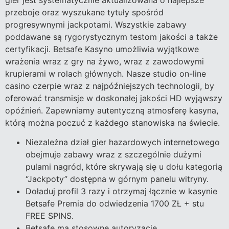
przeboje oraz wyszukane tytuły spośród
progresywnymi jackpotami. Wszystkie zabawy
poddawane są rygorystycznym testom jakości a także
certyfikacji. Betsafe Kasyno umożliwia wyjątkowe
wrażenia wraz z gry na żywo, wraz z zawodowymi
krupierami w rolach głównych. Nasze studio on-line
casino czerpie wraz z najpóźniejszych technologii, by
oferować transmisje w doskonałej jakości HD wyjąwszy
opóźnień. Zapewniamy autentyczną atmosferę kasyna,
którą można poczuć z każdego stanowiska na świecie.
Niezależna dział gier hazardowych internetowego
obejmuje zabawy wraz z szczególnie dużymi
pulami nagród, które skrywają się u dołu kategorią
“Jackpoty” dostępna w górnym panelu witryny.
Doładuj profil 3 razy i otrzymaj łącznie w kasynie
Betsafe Premia do odwiedzenia 1700 ZŁ + stu
FREE SPINS.
Betsafe ma stosowne autoryzacje,