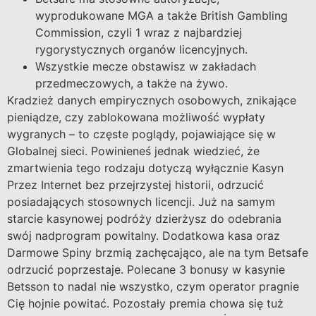
wyprodukowane MGA a także British Gambling
Commission, czyli 1 wraz z najbardziej
rygorystycznych organów licencyjnych.
Wszystkie mecze obstawisz w zakładach
przedmeczowych, a także na żywo.
Kradzież danych empirycznych osobowych, znikające
pieniądze, czy zablokowana możliwość wypłaty
wygranych – to częste poglądy, pojawiające się w
Globalnej sieci. Powinieneś jednak wiedzieć, że
zmartwienia tego rodzaju dotyczą wyłącznie Kasyn
Przez Internet bez przejrzystej historii, odrzucić
posiadających stosownych licencji. Już na samym
starcie kasynowej podróży dzierżysz do odebrania
swój nadprogram powitalny. Dodatkowa kasa oraz
Darmowe Spiny brzmią zachęcająco, ale na tym Betsafe
odrzucić poprzestaje. Polecane 3 bonusy w kasynie
Betsson to nadal nie wszystko, czym operator pragnie
Cię hojnie powitać. Pozostały premia chowa się tuż