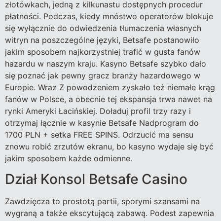
złotówkach, jedną z kilkunastu dostępnych procedur
płatności. Podczas, kiedy mnóstwo operatorów blokuje
się wyłącznie do odwiedzenia tłumaczenia własnych
witryn na poszczególne języki, Betsafe postanowiło
jakim sposobem najkorzystniej trafić w gusta fanów
hazardu w naszym kraju. Kasyno Betsafe szybko dało
się poznać jak pewny gracz branży hazardowego w
Europie. Wraz Z powodzeniem zyskało też niemałe krąg
fanów w Polsce, a obecnie tej ekspansja trwa nawet na
rynki Ameryki Łacińskiej. Doładuj profil trzy razy i
otrzymaj łącznie w kasynie Betsafe Nadprogram do
1700 PLN + setka FREE SPINS. Odrzucić ma sensu
znowu robić zrzutów ekranu, bo kasyno wydaje się być
jakim sposobem każde odmienne.
Dział Konsol Betsafe Casino
Zawdzięcza to prostotą partii, sporymi szansami na
wygraną a także ekscytującą zabawą. Podest zapewnia