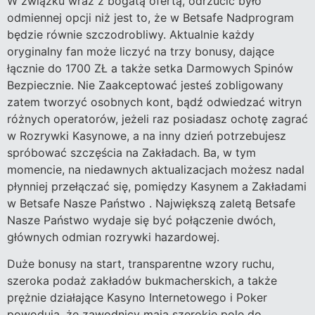
W związku wraz z bogatą ofertą, odrzucić było
odmiennej opcji niż jest to, że w Betsafe Nadprogram
będzie równie szczodrobliwy. Aktualnie każdy
oryginalny fan może liczyć na trzy bonusy, dające
łącznie do 1700 ZŁ a także setka Darmowych Spinów
Bezpiecznie. Nie Zaakceptować jesteś zobligowany
zatem tworzyć osobnych kont, bądź odwiedzać witryn
różnych operatorów, jeżeli raz posiadasz ochotę zagrać
w Rozrywki Kasynowe, a na inny dzień potrzebujesz
spróbować szczęścia na Zakładach. Ba, w tym
momencie, na niedawnych aktualizacjach możesz nadal
płynniej przełączać się, pomiędzy Kasynem a Zakładami
w Betsafe Nasze Państwo . Największą zaletą Betsafe
Nasze Państwo wydaje się być połączenie dwóch,
głównych odmian rozrywki hazardowej.
Duże bonusy na start, transparentne wzory ruchu,
szeroka podaż zakładów bukmacherskich, a także
prężnie działające Kasyno Internetowego i Poker
powodują, że zawodnicy mają szerokie pole do