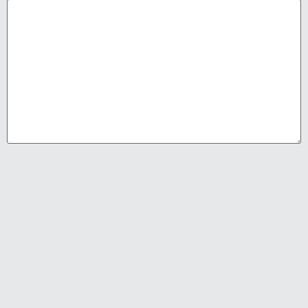
Nombre
*
Correo electrónico
*
Web