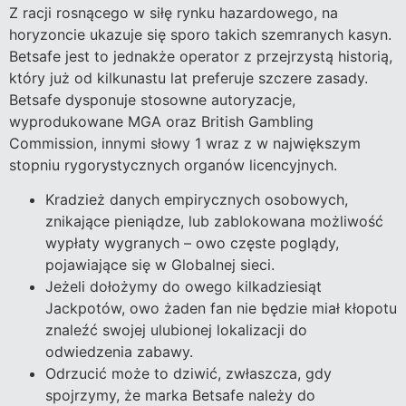
Z racji rosnącego w siłę rynku hazardowego, na
horyzoncie ukazuje się sporo takich szemranych kasyn.
Betsafe jest to jednakże operator z przejrzystą historią,
który już od kilkunastu lat preferuje szczere zasady.
Betsafe dysponuje stosowne autoryzacje,
wyprodukowane MGA oraz British Gambling
Commission, innymi słowy 1 wraz z w największym
stopniu rygorystycznych organów licencyjnych.
Kradzież danych empirycznych osobowych,
znikające pieniądze, lub zablokowana możliwość
wypłaty wygranych – owo częste poglądy,
pojawiające się w Globalnej sieci.
Jeżeli dołożymy do owego kilkadziesiąt
Jackpotów, owo żaden fan nie będzie miał kłopotu
znaleźć swojej ulubionej lokalizacji do
odwiedzenia zabawy.
Odrzucić może to dziwić, zwłaszcza, gdy
spojrzymy, że marka Betsafe należy do