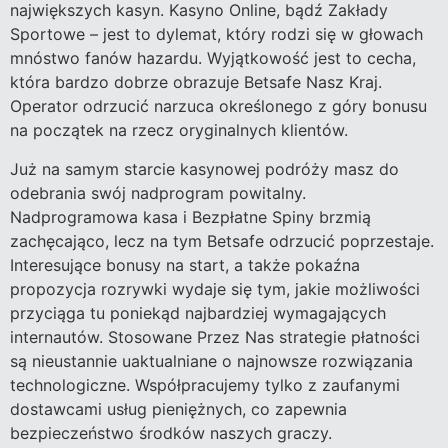
największych kasyn. Kasyno Online, bądź Zakłady
Sportowe – jest to dylemat, który rodzi się w głowach
mnóstwo fanów hazardu. Wyjątkowość jest to cecha,
która bardzo dobrze obrazuje Betsafe Nasz Kraj.
Operator odrzucić narzuca określonego z góry bonusu
na początek na rzecz oryginalnych klientów.
Już na samym starcie kasynowej podróży masz do
odebrania swój nadprogram powitalny.
Nadprogramowa kasa i Bezpłatne Spiny brzmią
zachęcająco, lecz na tym Betsafe odrzucić poprzestaje.
Interesujące bonusy na start, a także pokaźna
propozycja rozrywki wydaje się tym, jakie możliwości
przyciąga tu poniekąd najbardziej wymagających
internautów. Stosowane Przez Nas strategie płatności
są nieustannie uaktualniane o najnowsze rozwiązania
technologiczne. Współpracujemy tylko z zaufanymi
dostawcami usług pieniężnych, co zapewnia
bezpieczeństwo środków naszych graczy.