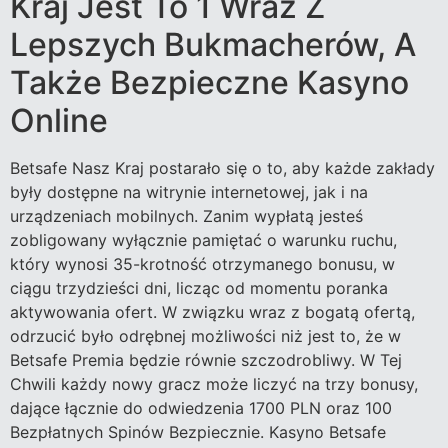
Kraj Jest To 1 Wraz Z
Lepszych Bukmacherów, A
Także Bezpieczne Kasyno
Online
Betsafe Nasz Kraj postarało się o to, aby każde zakłady
były dostępne na witrynie internetowej, jak i na
urządzeniach mobilnych. Zanim wypłatą jesteś
zobligowany wyłącznie pamiętać o warunku ruchu,
który wynosi 35-krotność otrzymanego bonusu, w
ciągu trzydzieści dni, licząc od momentu poranka
aktywowania ofert. W związku wraz z bogatą ofertą,
odrzucić było odrębnej możliwości niż jest to, że w
Betsafe Premia będzie równie szczodrobliwy. W Tej
Chwili każdy nowy gracz może liczyć na trzy bonusy,
dające łącznie do odwiedzenia 1700 PLN oraz 100
Bezpłatnych Spinów Bezpiecznie. Kasyno Betsafe