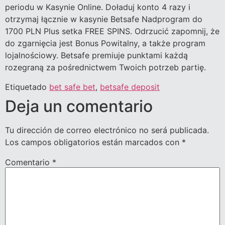
periodu w Kasynie Online. Doładuj konto 4 razy i
otrzymaj łącznie w kasynie Betsafe Nadprogram do
1700 PLN Plus setka FREE SPINS. Odrzucić zapomnij, że
do zgarnięcia jest Bonus Powitalny, a także program
lojalnościowy. Betsafe premiuje punktami każdą
rozegraną za pośrednictwem Twoich potrzeb partię.
Etiquetado
bet safe bet
,
betsafe deposit
Deja un comentario
Tu dirección de correo electrónico no será publicada.
Los campos obligatorios están marcados con
*
Comentario
*