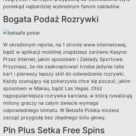
poniekąd najbardziej wybrednym fanom zakładów.
Bogata Podaż Rozrywki
W określonym rejonie, na 1 stronie www internetowej,
bądź w aplikacji mobilnej znajdziesz zarówno Kasyno
Przez Internet, jakim sposobem i Zakłady Sportowe.
Przyznasz, że nie zaakceptować trzeba jedynie talia
kart i pierwszy lepszy stół do odwiedzenia rozrywki.
Każdy szanujący się pokerzysta chce się poczuć, jakim
sposobem w Makau, bądź Las Vegas. Otóż
najpopularniejsza rozrywka karciana, w którą rywalizują
miliony graczy na całym świecie wymaga
odpowiedniego klimatu. W Betsafe Polska możesz
zacząć przygodę bez zbędnego bólu głowy.
Pln Plus Setka Free Spins