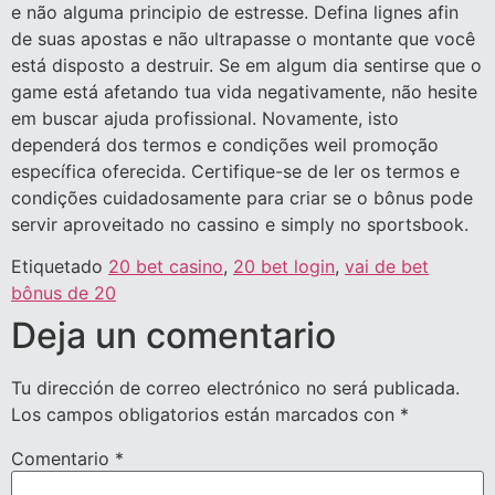
e não alguma principio de estresse. Defina lignes afin
de suas apostas e não ultrapasse o montante que você
está disposto a destruir. Se em algum dia sentirse que o
game está afetando tua vida negativamente, não hesite
em buscar ajuda profissional. Novamente, isto
dependerá dos termos e condições weil promoção
específica oferecida. Certifique-se de ler os termos e
condições cuidadosamente para criar se o bônus pode
servir aproveitado no cassino e simply no sportsbook.
Etiquetado
20 bet casino
,
20 bet login
,
vai de bet
bônus de 20
Deja un comentario
Tu dirección de correo electrónico no será publicada.
Los campos obligatorios están marcados con
*
Comentario
*