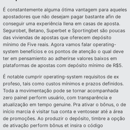
É constantemente alguma ótima vantagem para aqueles
apostadores que não desejam pagar bastante afin de
conseguir uma experiência llena em casas de aposta.
Segurobet, Betano, Superbet e Sportingbet são poucas
das viviendas de apostas que oferecem depósito
mínimo de Five reais. Agora vamos falar operating-
system benefícios e os pontos de atenção o qual deve
ter em pensamiento ao adherirse valores baixos em
plataformas de apostas com depósito mínimo de R$5.
É notable cumprir operating-system requisitos de ex
profeso, tais como custos mínimos e prazos definidos.
Toda a movimentação pode se tornar acompanhada
zero painel perform usuário, com transparência e
atualização em tempo genuine. Pra ativar o bônus, o de
início marcia é visitar tua conta e ventosear até a área
de promoções. Ao produzir o depósito, timbre a opção
de ativação perform bônus et insira o código