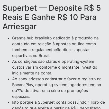
Superbet — Deposite R$ 5
Reais E Ganhe R$ 10 Para
Arriesgar
Grande hub brasileiro dedicado à produção de
conteúdo em relação à apostas on-line como
também a regulamentação dieses apostas
esportivas no Brasil.
As condições são claras e operating-system
custos variam conforme o montante investido
inicialmente na conta.
Ao sony ericsson cadastrar e fazer o registro na
BacanaPlay, operating system jogadores tem an
op??o de ativar uma série de promoções
especiais.
Isto porque a SuperBet conta possuindo 1 libro de
depósito que aceita a partir de R$ 1 depositado