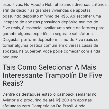
esportivas. No Aposta Hub, utilizamos diversos critérios
afin de decidir as grandes viviendas de apostas
possuindo depósito mínimo de R$5. Ao escolher uma
incapere de apostas possuindo depósito mínimo de
Five reais, é essencial avaliar uma série de fatores para
garantir alguma experiência segura e satisfatória.
Disgustar perform depósito mínimo de Five reais se
tornar alguma prática comum em diversas casas de
apostas, na Superbet você pode começar com ainda
pequeno.
Tais Como Selecionar A Mais
Interessante Trampolín De Five
Reais?
Dentre os destaques estão o cashback semanal no
Aviator e o procuring de até R$ 200 em apostas
efetuadas zero Competicion Do Brasil. Ainda