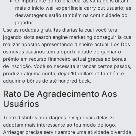
O importante ponto é la cual as vantagens ditam
mais o início weil experiência carry out usuário; as
desvantagens estão também na continuidade do
jogador.
Use as rodadas gratuitas diárias la cual você terá
jogando slots search engine marketing conseguir la cual
realizar apostas apresentando dinheiro actual. Los Dos
os novos usuários têm a oportunidade de ganhar o
prêmio em recurso financeiro actual graças ao bônus
de inscrição. Você só necessita arrancar certos passos,
produzir alguma conta, dejar 10 dollars et também e
adquirir o bônus de até hundred buck.
Rato De Agradecimento Aos
Usuários
Tente distintos abordagens e veja quais delas ze
adaptam mais interessante ao teu modo de jogo.
Arriesgar precisa servir sempre uma atividade divertida