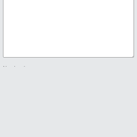
Nombre
*
Correo electrónico
*
Web