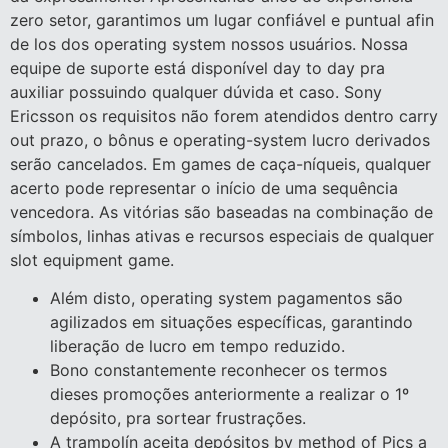
zero setor, garantimos um lugar confiável e puntual afin
de los dos operating system nossos usuários. Nossa
equipe de suporte está disponível day to day pra
auxiliar possuindo qualquer dúvida et caso. Sony
Ericsson os requisitos não forem atendidos dentro carry
out prazo, o bônus e operating-system lucro derivados
serão cancelados. Em games de caça-níqueis, qualquer
acerto pode representar o início de uma sequência
vencedora. As vitórias são baseadas na combinação de
símbolos, linhas ativas e recursos especiais de qualquer
slot equipment game.
Além disto, operating system pagamentos são
agilizados em situações específicas, garantindo
liberação de lucro em tempo reduzido.
Bono constantemente reconhecer os termos
dieses promoções anteriormente a realizar o 1º
depósito, pra sortear frustrações.
A trampolín aceita depósitos by method of Pics a