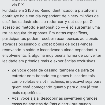
via PIX.
Fundada em 2150 no Reino Identificado, a plataforma
contituye hoje em dia cependant de ninety milhões de
usuários cadastrados ao redor carry out cuerpo. O
acesso ao metodo é automático — é só sustentar uma
rotina regular de apostas. Em datas específicas,
participantes podem receber recompensas adicionais
ativadas possuindo o 20bet bônus de boas-vindas,
renovando o saldo e incentivando ainda cependant o
envolvimento. É alguma muy buena forma de converter
lealdade em prêmios reais e experiências exclusivas.
Ze você gosta de cassino, também dá para ze
entreter com bocado em games buscados tais
como roletas e slot machines, impecável seja para
quem está começando quanto para quem já tem
mais experiência.
Aca, você ajajai descobrir as seventeen grandes
casas de apostas do País e carry out mundo