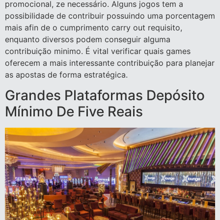
promocional, ze necessário. Alguns jogos tem a
possibilidade de contribuir possuindo uma porcentagem
mais afin de o cumprimento carry out requisito,
enquanto diversos podem conseguir alguma
contribuição minimo. É vital verificar quais games
oferecem a mais interessante contribuição para planejar
as apostas de forma estratégica.
Grandes Plataformas Depósito
Mínimo De Five Reais