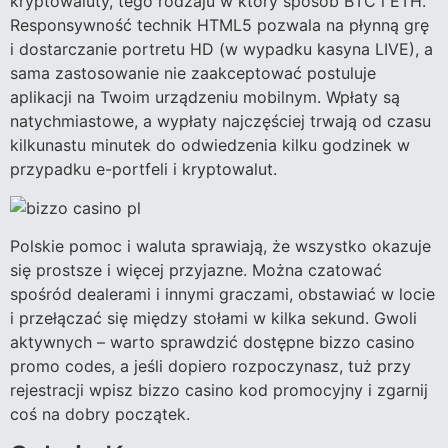
kryptowaluty, tego rodzaju w który sposób BTC i ETH.
Responsywność technik HTML5 pozwala na płynną grę
i dostarczanie portretu HD (w wypadku kasyna LIVE), a
sama zastosowanie nie zaakceptować postuluje
aplikacji na Twoim urządzeniu mobilnym. Wpłaty są
natychmiastowe, a wypłaty najczęściej trwają od czasu
kilkunastu minutek do odwiedzenia kilku godzinek w
przypadku e-portfeli i kryptowalut.
Polskie pomoc i waluta sprawiają, że wszystko okazuje
się prostsze i więcej przyjazne. Można czatować
spośród dealerami i innymi graczami, obstawiać w locie
i przełączać się między stołami w kilka sekund. Gwoli
aktywnych – warto sprawdzić dostępne bizzo casino
promo codes, a jeśli dopiero rozpoczynasz, tuż przy
rejestracji wpisz bizzo casino kod promocyjny i zgarnij
coś na dobry początek.