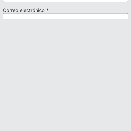
Correo electrónico
*
Web
Guardar mi nombre, correo electrónico y sitio web en
este navegador para la próxima vez que haga un
comentario.
COTIZA AHORA
Cotiza con nosotros, recibe asesoría técnica y obtén