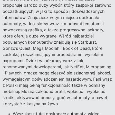
proponuje bardzo duży wybór, który zaspokoi zarówno
początkujących, w jaki to sposób i doświadczonych
internautów. Znajdziesz w tym miejscu doskonałe
automaty, wideo-slotsy wraz z modnymi tematami i
nowoczesną grafiką, a także progresywne jackpoty,
które oferują duże wygrane. Wśród najbardziej
popularnych komputerów znajdują się Starburst,
Gonzo’s Quest, Mega Moolah i Book of Dead, które
zaskakują oszałamiającymi procedurami i wysokimi
nagrodami. Dzięki współpracy wraz z tak
renomowanymi deweloperami, jak NetEnt, Microgaming
i Playtech, gracze mogą cieszyć się szlachetnej jakości,
wymagającym doświadczeniem hazardowym. Fani wraz
z Polski mają pełną funkcjonalność także w odmiany
mobilnej. Można zakładać profil, wpłacać i wypłacać
środki, aktywować bonusy, grać w automaty, a nawet
korzystać z kasyna na żywo.
Wyszukasz tutaj doskonałe automaty, wideo-