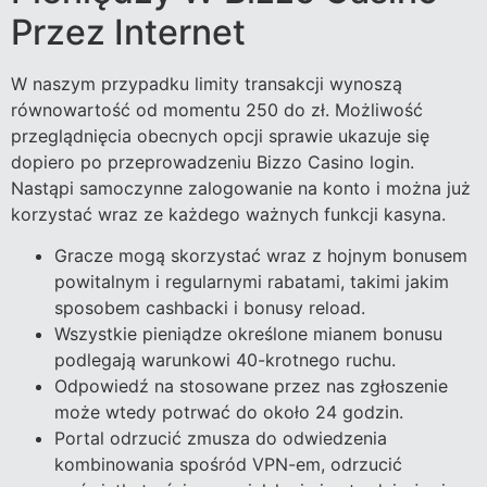
Przez Internet
W naszym przypadku limity transakcji wynoszą
równowartość od momentu 250 do zł. Możliwość
przeglądnięcia obecnych opcji sprawie ukazuje się
dopiero po przeprowadzeniu Bizzo Casino login.
Nastąpi samoczynne zalogowanie na konto i można już
korzystać wraz ze każdego ważnych funkcji kasyna.
Gracze mogą skorzystać wraz z hojnym bonusem
powitalnym i regularnymi rabatami, takimi jakim
sposobem cashbacki i bonusy reload.
Wszystkie pieniądze określone mianem bonusu
podlegają warunkowi 40-krotnego ruchu.
Odpowiedź na stosowane przez nas zgłoszenie
może wtedy potrwać do około 24 godzin.
Portal odrzucić zmusza do odwiedzenia
kombinowania spośród VPN-em, odrzucić