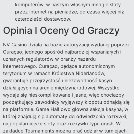
komputerów, w naszym własnym mnogie sloty
przez internet na pieniadze, od czasu więcej niż
czterdzieści dostawców.
Opinia I Oceny Od Graczy
NV Casino działa na bazie autoryzacji wydanej poprzez
Curaçao, jednego spośród najbardziej wspaniałych i
uznanych regulatorów w branży hazardu
internetowego. Curaçao, będące autonomicznym
terytorium w ramach Królestwa Niderlandów,
gwarantuje przejrzystość i niezawodność kasyn
działających na arenie międzynarodowej. Wszystko
wydaje się nieskomplikowane i jasne, więc chociażby
początkujący zawodnicy wyjąwszy kłopotu odnajdą się
na platformie. Game Hall owo główna sekcja kasyna, w
której znajdują się automaty do odwiedzenia rozrywki,
najpopularniejsze sloty oraz rozrywki typu crash. W
zakładce Tournaments można brać udział w turniejach