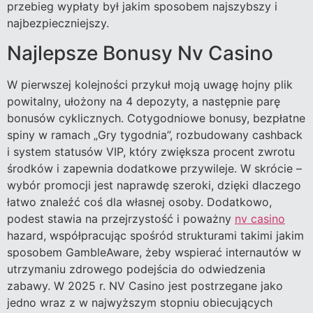
przebieg wypłaty był jakim sposobem najszybszy i
najbezpieczniejszy.
Najlepsze Bonusy Nv Casino
W pierwszej kolejności przykuł moją uwagę hojny plik
powitalny, ułożony na 4 depozyty, a następnie parę
bonusów cyklicznych. Cotygodniowe bonusy, bezpłatne
spiny w ramach „Gry tygodnia”, rozbudowany cashback
i system statusów VIP, który zwiększa procent zwrotu
środków i zapewnia dodatkowe przywileje. W skrócie –
wybór promocji jest naprawdę szeroki, dzięki dlaczego
łatwo znaleźć coś dla własnej osoby. Dodatkowo,
podest stawia na przejrzystość i poważny
nv casino
hazard, współpracując spośród strukturami takimi jakim
sposobem GambleAware, żeby wspierać internautów w
utrzymaniu zdrowego podejścia do odwiedzenia
zabawy. W 2025 r. NV Casino jest postrzegane jako
jedno wraz z w najwyższym stopniu obiecujących