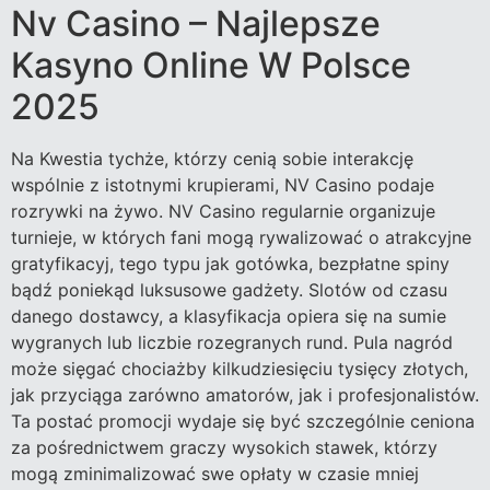
Nv Casino – Najlepsze
Kasyno Online W Polsce
2025
Na Kwestia tychże, którzy cenią sobie interakcję
wspólnie z istotnymi krupierami, NV Casino podaje
rozrywki na żywo. NV Casino regularnie organizuje
turnieje, w których fani mogą rywalizować o atrakcyjne
gratyfikacyj, tego typu jak gotówka, bezpłatne spiny
bądź poniekąd luksusowe gadżety. Slotów od czasu
danego dostawcy, a klasyfikacja opiera się na sumie
wygranych lub liczbie rozegranych rund. Pula nagród
może sięgać chociażby kilkudziesięciu tysięcy złotych,
jak przyciąga zarówno amatorów, jak i profesjonalistów.
Ta postać promocji wydaje się być szczególnie ceniona
za pośrednictwem graczy wysokich stawek, którzy
mogą zminimalizować swe opłaty w czasie mniej