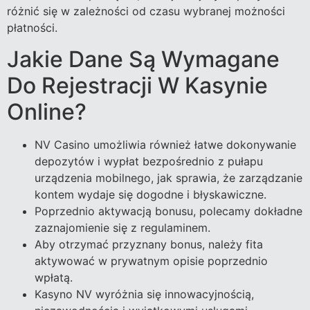
różnić się w zależności od czasu wybranej możności
płatności.
Jakie Dane Są Wymagane
Do Rejestracji W Kasynie
Online?
NV Casino umożliwia również łatwe dokonywanie
depozytów i wypłat bezpośrednio z pułapu
urządzenia mobilnego, jak sprawia, że zarządzanie
kontem wydaje się dogodne i błyskawiczne.
Poprzednio aktywacją bonusu, polecamy dokładne
zaznajomienie się z regulaminem.
Aby otrzymać przyznany bonus, należy fita
aktywować w prywatnym opisie poprzednio
wpłatą.
Kasyno NV wyróżnia się innowacyjnością,