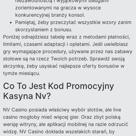
niezawodnością i wyjątkowymi usługami
zorientowanymi na gracza w wysoce
konkurencyjnej branży konsol.
Pamiętaj, żeby przeczytać wszystkie wzory zanim
skorzystaniem z bonusu.
Poniżej odnajdziesz tabelę wraz z metodami płatności,
limitami, czasami adaptacji i opłatami. Jeśli uwielbiasz
gry wymagające procedury, używane przez nas zabawy
stołowe są na rzecz Twoich potrzeb. Sprawdź swoją
skrzynkę, żeby usyskać najlepsze oferty bonusów w
tymże miesiącu.
Co To Jest Kod Promocyjny
Kasyna Nv?
NV Casino posiada właściwy wybór slotów, ale live
casino mogłoby mieć więcej gier. Oraz zbyt polską
wersję witryny, ale aplikacji mobilnej na razie odrzucić
widzę. NV Casino dokłada wszelakich starań, by