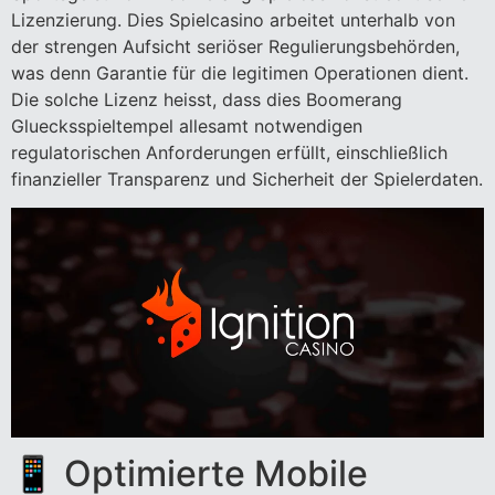
Lizenzierung. Dies Spielcasino arbeitet unterhalb von
der strengen Aufsicht seriöser Regulierungsbehörden,
was denn Garantie für die legitimen Operationen dient.
Die solche Lizenz heisst, dass dies Boomerang
Gluecksspieltempel allesamt notwendigen
regulatorischen Anforderungen erfüllt, einschließlich
finanzieller Transparenz und Sicherheit der Spielerdaten.
📱 Optimierte Mobile