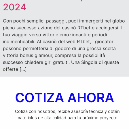
2024
Con pochi semplici passaggi, puoi immergerti nel globo
pieno successo azione del casinò RTbet e accingersi il
tuo viaggio verso vittorie emozionanti e periodi
indimenticabili. Al casinò del web RTbet, i giocatori
possono permettersi di godere di una grossa scelta
vittoria bonus glamour, compresa la possibilità
successo chiedere giri gratuiti. Una Singola di queste
offerte […]
COTIZA AHORA
Cotiza con nosotros, recibe asesoría técnica y obtén
materiales de alta calidad para tu próximo proyecto.