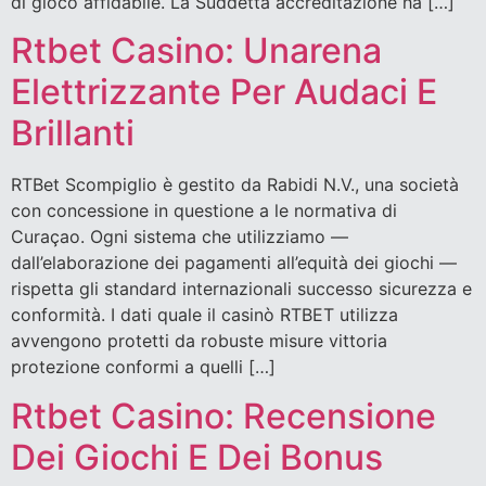
di gioco affidabile. La Suddetta accreditazione ha […]
Rtbet Casino: Unarena
Elettrizzante Per Audaci E
Brillanti
RTBet Scompiglio è gestito da Rabidi N.V., una società
con concessione in questione a le normativa di
Curaçao. Ogni sistema che utilizziamo —
dall’elaborazione dei pagamenti all’equità dei giochi —
rispetta gli standard internazionali successo sicurezza e
conformità. I dati quale il casinò RTBET utilizza
avvengono protetti da robuste misure vittoria
protezione conformi a quelli […]
Rtbet Casino: Recensione
Dei Giochi E Dei Bonus