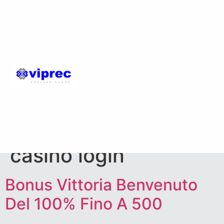
Etiqueta:
rtbet
casino login
Bonus Vittoria Benvenuto
Del 100% Fino A 500