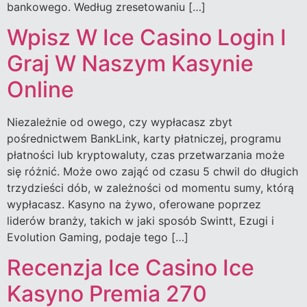
bankowego. Według zresetowaniu […]
Wpisz W Ice Casino Login I
Graj W Naszym Kasynie
Online
Niezależnie od owego, czy wypłacasz zbyt
pośrednictwem BankLink, karty płatniczej, programu
płatności lub kryptowaluty, czas przetwarzania może
się różnić. Może owo zająć od czasu 5 chwil do długich
trzydzieści dób, w zależności od momentu sumy, którą
wypłacasz. Kasyno na żywo, oferowane poprzez
liderów branży, takich w jaki sposób Swintt, Ezugi i
Evolution Gaming, podaje tego […]
Recenzja Ice Casino Ice
Kasyno Premia 270