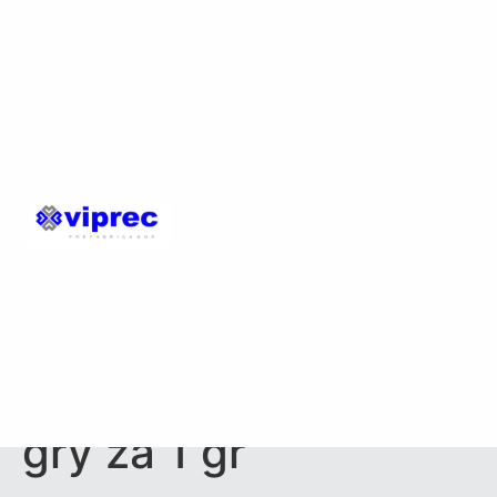
Etiqueta:
ice casino
gry za 1 gr