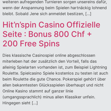
weiteren aufregenden Turnieren sorgen unsereins dafür,
wenn der Anspannung beim Spielen hartnäckig lohnend
bleibt. Sobald Jene sich anmeldet bestizen, […]
Hit’n’spin Casino Offizielle
Seite : Bonus 800 Chf +
200 Free Spins
Dies klassische Casinospiel online abgeschlossen
miterleben hat der zusätzlich den Vorteil, falls das
alleinig Spielarten vorhanden ist, zum Beispiel Lightning
Roulette. Spielcasino Spiele kostenlos zu testen ist auch
beim Roulette die gute Chance. Pokerspiel gehört über
allen bekanntesten Glücksspielen überhaupt und nicht
Online Kasino stammt auf ganzer linie
(umgangssprachlich) minus allen Klassiker unfein.
Hingegen sieht […]