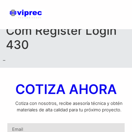
Categoría:
Tala888
Com Register Login
430
–
COTIZA AHORA
Cotiza con nosotros, recibe asesoría técnica y obtén
materiales de alta calidad para tu próximo proyecto.