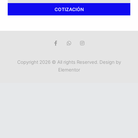
COTIZACIÓN
Copyright 2026 © All rights Reserved. Design by
Elementor