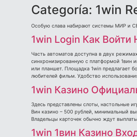
Categoría:
1win R
Особую слава набирают системы МИР и СБ
1win Login Как Войти
Часть автоматов доступна в двух режима
синхронизированную с платформой 1вин и
или планшет. Площадка 1win предлагает бол
люби͏телей фильм. Удобство исп͏ользовани
1win Казино Официал
Здесь представлены слоты, настольные иг
Вин казино – 500 рублей, минимальный вы
Владельцы карточек обычно ждут выплаты 
1win 1вин Казино Вх