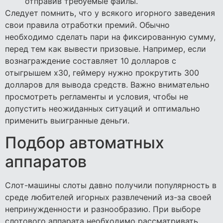
отправив требуемые файлы.
Следует помнить, что у всякого игорного заведения
свои правила отработки премий. Обычно
необходимо сделать пари на фиксированную сумму,
перед тем как вывести призовые. Например, если
вознаграждение составляет 10 долларов с
отыгрышем x30, геймеру нужно прокрутить 300
долларов для вывода средств. Важно внимательно
просмотреть регламенты и условия, чтобы не
допустить неожиданных ситуаций и оптимально
применить выигранные деньги.
Подбор автоматных
аппаратов
Слот-машины слоты давно получили популярность в
среде любителей игорных развлечений из-за своей
непринужденности и разнообразию. При выборе
слотового аппарата необходимо рассматривать