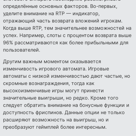
определённые основных факторов. Во-первых,
уделите внимание на RTP — индикатор,
отражающий часть возврата вложений игрокам.
Когда выше RTP, тем значительнее возможностей на
успех. Например, слоты с процентом возврата выше
96% рассматриваются как более прибыльными для
пользователей.
Другим важным моментом оказывается
изменчивость игрового автомата. Игровые
автоматы с низкой изменчивостью дают частые, но
скромные вознаграждения, тогда как
высокоизменчивые игры могут принести
значительные выигрыши, но редко. Кроме того
следует обратить внимание на бонусные функции и
доступность фриспинов. Данные опции не только
расширяют возможность на выигрыш, но и
преобразуют геймплей более интересным.