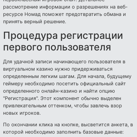
рассмотрение информации о разрешениях на веб-
ресурсе Номад поможет предотвратить обмана и
принять верный решение.
Процедура регистрации
первого пользователя
Для удачной записи начинающего пользователя в
виртуальном казино нужно придерживаться
определенным легким шагам. Для начала, будущему
геймеру необходимо посетить официальный сайт
определенного онлайн-казино и найти опцию
"Регистрация". Этот компонент обычно выделен
привлекательным оттенком, чтобы завлечь взор
новых игроков.
По окончании клика на кнопке, высветится анкета, в
которой необходимо заполнить базовые данные: