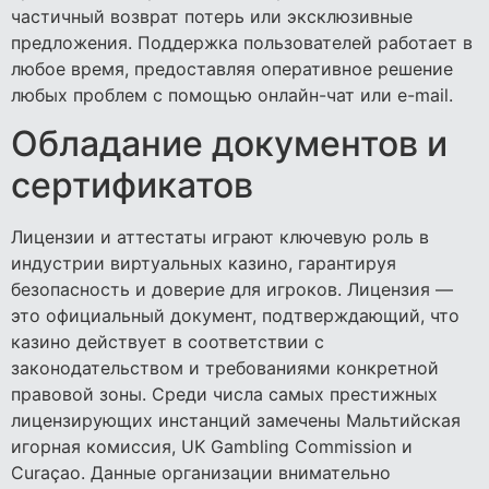
частичный возврат потерь или эксклюзивные
предложения. Поддержка пользователей работает в
любое время, предоставляя оперативное решение
любых проблем с помощью онлайн-чат или e-mail.
Обладание документов и
сертификатов
Лицензии и аттестаты играют ключевую роль в
индустрии виртуальных казино, гарантируя
безопасность и доверие для игроков. Лицензия —
это официальный документ, подтверждающий, что
казино действует в соответствии с
законодательством и требованиями конкретной
правовой зоны. Среди числа самых престижных
лицензирующих инстанций замечены Мальтийская
игорная комиссия, UK Gambling Commission и
Curaçao. Данные организации внимательно