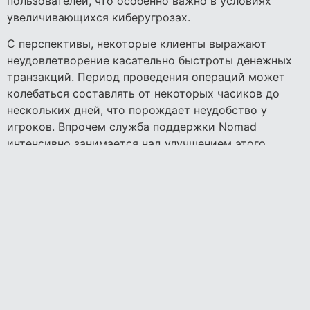
пользователей, что особенно важно в условиях
увеличивающихся киберугрозах.
С перспективы, некоторые клиенты выражают
неудовлетворение касательно быстроты денежных
транзакций. Период проведения операций может
колебаться составлять от некоторых часиков до
нескольких дней, что порождает неудобство у
игроков. Впрочем служба поддержки Nomad
интенсивно занимается над улучшением этого
аспекта, обеспечивая круглосуточную помощь и
рекомендации. Это свидетельствует о намерении
платформы удовлетворять запросы своих игроков и
улучшить качество сервиса.
Честность игр и коэффициент
отдачи.
Надежность игр в онлайн-казино является
основным моментом, который заботит как