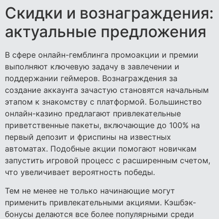
Скидки и вознаграждения:
актуальные предложения
В сфере онлайн-гемблинга промоакции и премии
выполняют ключевую задачу в завлечении и
поддержании геймеров. Вознаграждения за
создание аккаунта зачастую становятся начальным
этапом к знакомству с платформой. Большинство
онлайн-казино предлагают привлекательные
приветственные пакеты, включающие до 100% на
первый депозит и фриспины на известных
автоматах. Подобные акции помогают новичкам
запустить игровой процесс с расширенным счетом,
что увеличивает вероятность победы.
Тем не менее не только начинающие могут
применить привлекательными акциями. Кэшбэк-
бонусы делаются все более популярными среди