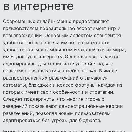
в интернете
Современные онлайн-казино предоставляют
пользователям поразительное ассортимент игр и
вознаграждений. Основным аспектом становится
удобство: пользователи имеют возможность
удовлетворяться гэмблингом из любой точки мира,
имея доступ к интернету. Основная часть сайтов
адаптированы для мобильные устройства, что
позволяет развлекаться в любое время. В числе
распространённых развлечений отличаются
автоматы, блэкджек и колесо фортуны, каждая из
которых имеет свои особенности и стратегии.
Следует подчеркнуть, что многие игорных
заведений показывают демонстрационные версии
развлечений, позволяя новым пользователям
адаптироваться без угрозы для бюджета.
Безопасность также выполняет значимую функцию