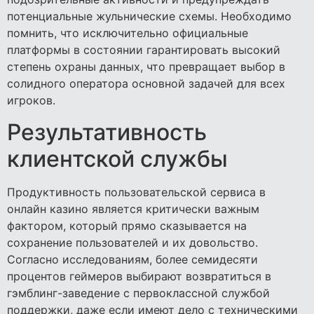
потенциальные жульнические схемы. Необходимо
помнить, что исключительно официальные
платформы в состоянии гарантировать высокий
степень охраны данных, что превращает выбор в
солидного оператора основной задачей для всех
игроков.
Результативность
клиентской службы
Продуктивность пользовательской сервиса в
онлайн казино является критически важным
фактором, который прямо сказывается на
сохранение пользователей и их довольство.
Согласно исследованиям, более семидесяти
процентов геймеров выбирают возвратиться в
гэмблинг-заведение с первоклассной службой
поддержки, даже если имеют дело с техническими