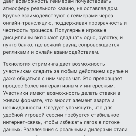
дает возможность геймерам почувствовать
атмосферу реального казино, не оставляя дом.
Крупье взаимодействуют с геймерами через
онлайн-трансляцию, поддерживая прозрачность и
честность процесса. Популярные игровые
дисциплины включают двадцать одно, рулетку, и
пунто банко, где всякий раунд сопровождается
репликами и онлайн взаимодействием.
Технология стриминга дает возможность
участникам следить за любым действием крупье и
даже общаться с ним через чат. Это превращает
процесс более интерактивным и интересным.
Участники имеют возможность делать ставки в
живом формате, что вносит элемент азарта и
неожиданности. Следует упомянуть, что для
удобной игровой сессии требуется стабильное
интернет-связь, чтобы избежать лагов в потоке
данных. Развлечения с реальными дилерами стали