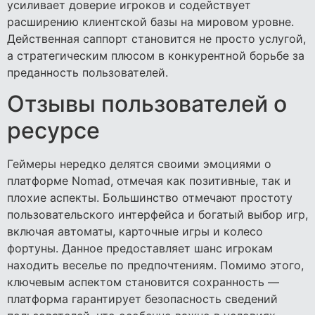
усиливает доверие игроков и содействует
расширению клиентской базы на мировом уровне.
Действенная саппорт становится не просто услугой,
а стратегическим плюсом в конкурентной борьбе за
преданность пользователей.
Отзывы пользователей о
ресурсе
Геймеры нередко делятся своими эмоциями о
платформе Nomad, отмечая как позитивные, так и
плохие аспекты. Большинство отмечают простоту
пользовательского интерфейса и богатый выбор игр,
включая автоматы, карточные игры и колесо
фортуны. Данное предоставляет шанс игрокам
находить веселье по предпочтениям. Помимо этого,
ключевым аспектом становится сохранность —
платформа гарантирует безопасность сведений