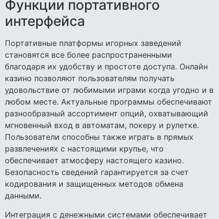
Функции портативного
интерфейса
Портативные платформы игорных заведений
становятся все более распространенными
благодаря их удобству и простоте доступа. Онлайн
казино позволяют пользователям получать
удовольствие от любимыми играми когда угодно и в
любом месте. Актуальные программы обеспечивают
разнообразный ассортимент опций, охватывающий
мгновенный вход в автоматам, покеру и рулетке.
Пользователи способны также играть в прямых
развлечениях с настоящими крупье, что
обеспечивает атмосферу настоящего казино.
Безопасность сведений гарантируется за счет
кодирования и защищенных методов обмена
данными.
Интеграция с денежными системами обеспечивает