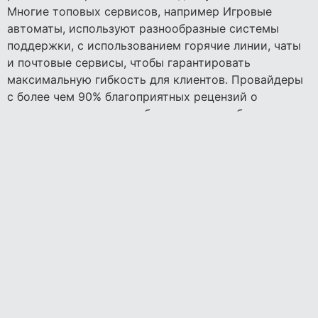
Многие топовых сервисов, например Игровые
автоматы, используют разнообразные системы
поддержки, с использованием горячие линии, чаты
и почтовые сервисы, чтобы гарантировать
максимальную гибкость для клиентов. Провайдеры
с более чем 90% благоприятных рецензий о
саппорте чаще всего добиваются этого благодаря
инвестициям в тренинг сотрудников и
использованию современных технологий
автоматизации процессов.
Сравнение современных и
классических казино
платформ
Новые азартные платформы представляют клиентам
широкий ассортимент инноваций, что существенно