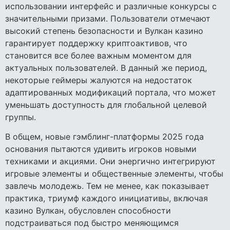
использовании интерфейс и различные конкурсы с
значительными призами. Пользователи отмечают
высокий степень безопасности и Вулкан казино
гарантирует поддержку криптоактивов, что
становится все более важным моментом для
актуальных пользователей. В данный же период,
некоторые геймеры жалуются на недостаток
адаптированных модификаций портала, что может
уменьшать доступность для глобальной целевой
группы.
В общем, новые гэмблинг-платформы 2025 года
основания пытаются удивить игроков новыми
техниками и акциями. Они энергично интегрируют
игровые элементы и общественные элементы, чтобы
завлечь молодежь. Тем не менее, как показывает
практика, триумф каждого инициативы, включая
казино Вулкан, обусловлен способности
подстраиваться под быстро меняющимся