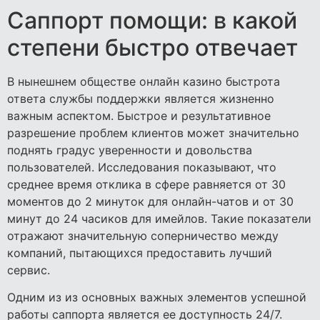
Саппорт помощи: в какой
степени быстро отвечает
В нынешнем обществе онлайн казино быстрота
ответа службы поддержки является жизненно
важным аспектом. Быстрое и результативное
разрешение проблем клиентов может значительно
поднять градус уверенности и довольства
пользователей. Исследования показывают, что
среднее время отклика в сфере равняется от 30
моментов до 2 минуток для онлайн-чатов и от 30
минут до 24 часиков для имейлов. Такие показатели
отражают значительную соперничество между
компаний, пытающихся предоставить лучший
сервис.
Одним из из основных важных элементов успешной
работы саппорта является ее доступность 24/7.