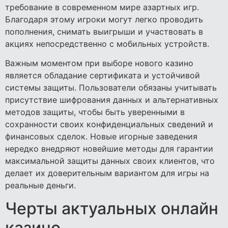
требование в современном мире азартных игр.
Благодаря этому игроки могут легко проводить
пополнения, снимать выигрыши и участвовать в
акциях непосредственно с мобильных устройств.
Важным моментом при выборе нового казино
является обладание сертификата и устойчивой
системы защиты. Пользователи обязаны учитывать
присутствие шифрования данных и альтернативных
методов защиты, чтобы быть уверенными в
сохранности своих конфиденциальных сведений и
финансовых сделок. Новые игорные заведения
нередко внедряют новейшие методы для гарантии
максимальной защиты данных своих клиентов, что
делает их доверительным вариантом для игры на
реальные деньги.
Черты актуальных онлайн
казино