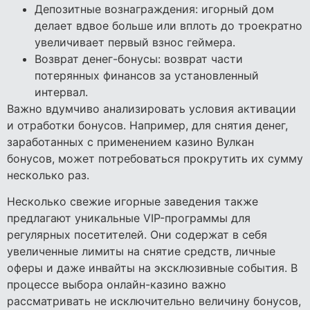
Депозитные вознаграждения: игорный дом
делает вдвое больше или вплоть до троекратно
увеличивает первый взнос геймера.
Возврат денег-бонусы: возврат части
потерянных финансов за установленный
интервал.
Важно вдумчиво анализировать условия активации
и отработки бонусов. Например, для снятия денег,
заработанных с применением казино Вулкан
бонусов, может потребоваться прокрутить их сумму
несколько раз.
Несколько свежие игорные заведения также
предлагают уникальные VIP-программы для
регулярных посетителей. Они содержат в себя
увеличенные лимиты на снятие средств, личные
оферы и даже инвайты на эксклюзивные события. В
процессе выбора онлайн-казино важно
рассматривать не исключительно величину бонусов,