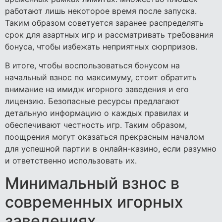
работают лишь некоторое время после запуска.
Таким образом советуется заранее распределять
срок для азартных игр и рассматривать требования
бонуса, чтобы избежать неприятных сюрпризов.
В итоге, чтобы воспользоваться бонусом на
начальный взнос по максимуму, стоит обратить
внимание на имидж игорного заведения и его
лицензию. Безопасные ресурсы предлагают
детальную информацию о каждых правилах и
обеспечивают честность игр. Таким образом,
поощрения могут оказаться прекрасным началом
для успешной партии в онлайн-казино, если разумно
и ответственно использовать их.
Минимальный взнос в
современных игорных
заведениях