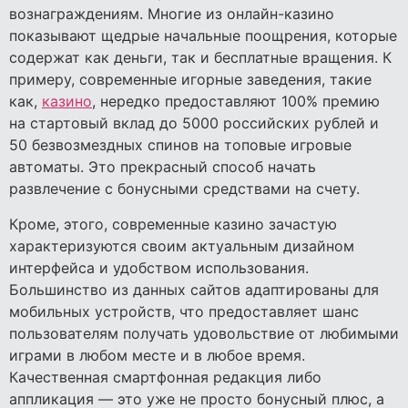
вознаграждениям. Многие из онлайн-казино
показывают щедрые начальные поощрения, которые
содержат как деньги, так и бесплатные вращения. К
примеру, современные игорные заведения, такие
как,
казино
, нередко предоставляют 100% премию
на стартовый вклад до 5000 российских рублей и
50 безвозмездных спинов на топовые игровые
автоматы. Это прекрасный способ начать
развлечение с бонусными средствами на счету.
Кроме, этого, современные казино зачастую
характеризуются своим актуальным дизайном
интерфейса и удобством использования.
Большинство из данных сайтов адаптированы для
мобильных устройств, что предоставляет шанс
пользователям получать удовольствие от любимыми
играми в любом месте и в любое время.
Качественная смартфонная редакция либо
аппликация — это уже не просто бонусный плюс, а