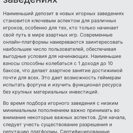
Наименьший депозит в новых игорных заведениях
становится ключевым аспектом для различных
игроков, особенно для тех, кто только начинает
свой путь в мире азартных игр. Современные
онлайн-платформы намереваются заинтересовать
наибольшее число пользователей, обеспечивая
выгодные условия для начинающих. Наименьшие
взносы способны колебаться с 1 доходя до 10
баксов, что делает азартное занятие достижимой
почти для всех. Это дает возможность геймерам
испытать фортуна и изучить функционал ресурса
без крупных материальных инвестиций.
Во время подбора игорного заведения с низким
минимальным пополнением важно принимать во
внимание некоторые важных аспектов. Для начала,
следует учесть существование разрешения и
репутацию платформы. Сертифицированные