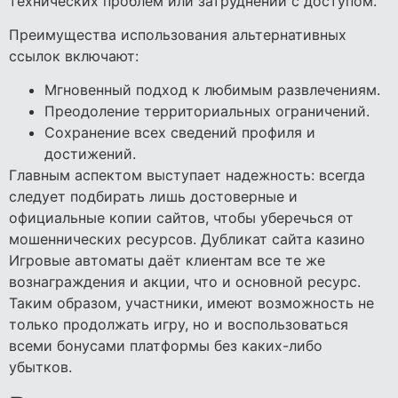
технических проблем или затруднений с доступом.
Преимущества использования альтернативных
ссылок включают:
Мгновенный подход к любимым развлечениям.
Преодоление территориальных ограничений.
Сохранение всех сведений профиля и
достижений.
Главным аспектом выступает надежность: всегда
следует подбирать лишь достоверные и
официальные копии сайтов, чтобы уберечься от
мошеннических ресурсов. Дубликат сайта казино
Игровые автоматы даёт клиентам все те же
вознаграждения и акции, что и основной ресурс.
Таким образом, участники, имеют возможность не
только продолжать игру, но и воспользоваться
всеми бонусами платформы без каких-либо
убытков.