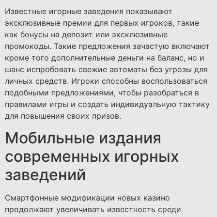
Известные игорные заведения показывают
эксклюзивные премии для первых игроков, такие
как бонусы на депозит или эксклюзивные
промокоды. Такие предложения зачастую включают
кроме того дополнительные деньги на баланс, но и
шанс испробовать свежие автоматы без угрозы для
личных средств. Игроки способны воспользоваться
подобными предложениями, чтобы разобраться в
правилами игры и создать индивидуальную тактику
для повышения своих призов.
Мобильные издания
современных игорных
заведений
Смартфонные модификации новых казино
продолжают увеличивать известность среди