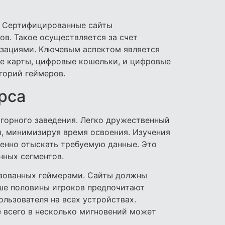
. Сертифицированные сайты
в. Такое осуществляется за счет
зациями. Ключевым аспектом является
ые карты, цифровые кошельки, и цифровые
горий геймеров.
рса
горного заведения. Легко дружественный
, минимизируя время освоения. Изучения
венно отыскать требуемую данные. Это
нных сегментов.
твованных геймерами. Сайты должны
ьше половины игроков предпочитают
льзователя на всех устройствах.
 всего в несколько мигновений может