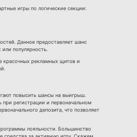
ртные игры по логические секции:
остей. Данное предоставляет шанс
 или популярность.
ие красочных рекламных щитов и
й.
гают повысить шансы на выигрыш.
ь при регистрации и первоначальном
рвоначального депозита, что позволяет
программы лояльности. Большинство
е средства за активную игру. Скажем,