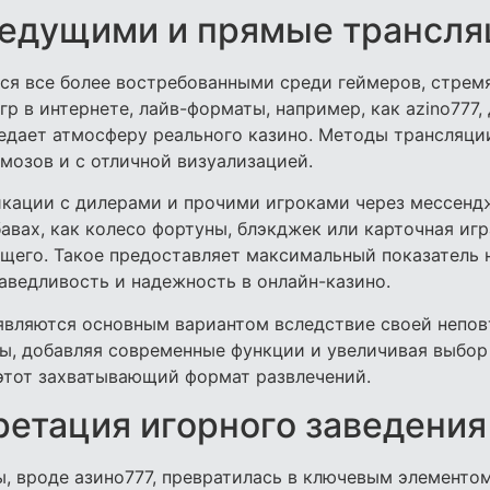
ведущими и прямые трансля
тся все более востребованными среди геймеров, стре
гр в интернете, лайв-форматы, например, как azino777
редает атмосферу реального казино. Методы трансляци
мозов и с отличной визуализацией.
кации с дилерами и прочими игроками через мессенд
авах, как колесо фортуны, блэкджек или карточная иг
щего. Такое предоставляет максимальный показатель 
раведливость и надежность в онлайн-казино.
являются основным вариантом вследствие своей непо
, добавляя современные функции и увеличивая выбор
этот захватывающий формат развлечений.
етация игорного заведения
 вроде азино777, превратилась в ключевым элементом