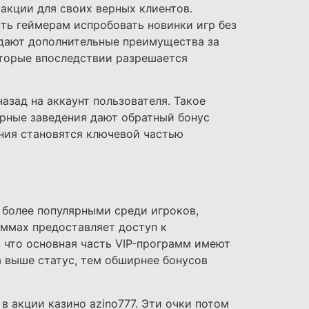
акции для своих верных клиентов.
ть геймерам испробовать новинки игр без
 дают дополнительные преимущества за
оторые впоследствии разрешается
азад на аккаунт пользователя. Такое
орные заведения дают обратный бонус
ния становятся ключевой частью
 более популярными среди игроков,
аммах предоставляет доступ к
 что основная часть VIP-программ имеют
а выше статус, тем обширнее бонусов
 акции казино azino777. Эти очки потом