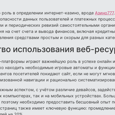
 роль в определении интернет-казино, вроде
Азино777
опасности данных пользователей и платежных процессо
ии и периодических ревизий самостоятельными органи
я на счет счета и вывода финансов, включая кредитн
авления средствами простым и скорым для разных кате
во использования веб-ресу
т-платформы играют важнейшую роль в успехе онлайн и
ко находить необходимые игровые автоматы и функции
ентов посетителей покидают сайт, если не могут мгно
низованной навигации и рационально систематизирова
ажным аспектом, с учётом различие девайсов, задейс
х компьютерах, так и на мобильных устройствах. Бол
, поэтому необходимо предоставить бесшовный опыт по
страниц также имеет ключевую функцию: промедление
лей на 20%.