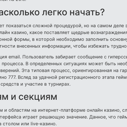
асколько легко начать?
ет показаться сложной процедурой, но на самом деле э
нлайн казино, какое поставляет щедрые вознаграждени
онной формы, в которой необходимо заполнить основну
ктности внесенных информации, чтобы избежать трудно
я email. Пользователь забирает сообщение с гиперсс
о процесса. В определенных ситуациях может быть не
ерений. Эта типовая процесс, ориентированная на га
ино 777. Вслед за удачной регистрационного этапа ге
средств и участие в турнирах.
ям и секциям
м и областям на интернет-платформе онлайн казино, с
терфейса играет решающую значение. Данное, что гей
 столом или live-казино.