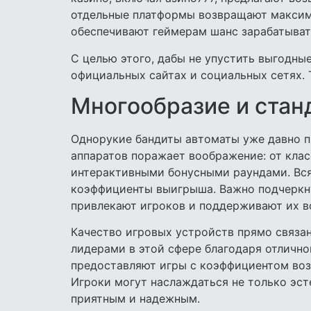
отдельные платформы возвращают максиму
обеспечивают геймерам шанс зарабатывать
С целью этого, дабы не упустить выгодны
официальных сайтах и социальных сетях. 
Многообразие и стан
Однорукие бандиты автоматы уже давно п
аппаратов поражает воображение: от кла
интерактивными бонусными раундами. Вся
коэффициенты выигрыша. Важно подчеркну
привлекают игроков и поддерживают их в
Качество игровых устройств прямо связано
лидерами в этой сфере благодаря отлично
предоставляют игры с коэффициентом возв
Игроки могут наслаждаться не только эст
приятным и надежным.