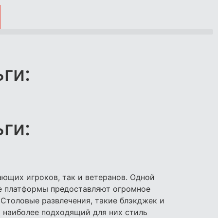
ги:
ги:
ающих игроков, так и ветеранов. Одной
ые платформы предоставляют огромное
Столовые развлечения, такие блэкджек и
ь наиболее подходящий для них стиль