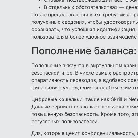
В отдельных обстоятельствах — дене
После предоставления всех требуемых тре
полученные сведения, чтобы удостоверить
осознавать, что успешная идентификация н
пользователям более удобное взаимодейст
Пополнение баланса
Пополнение аккаунта в виртуальном кази
безопасной игре. В числе самых распрост
оперативность переводов, а вдобавок со
финансовые учреждения способны взимать
Цифровые кошельки, такие как Skrill и Ne
Данные сервисы позволяют пользователям
повышенную безопасность. Кроме того, э
регулярных пользователей.
Для, которые ценит конфиденциальность,