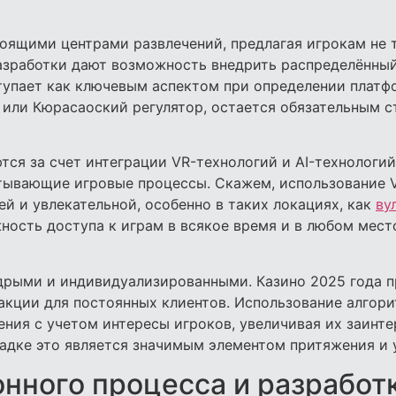
оящими центрами развлечений, предлагая игрокам не т
азработки дают возможность внедрить распределённый
ступает как ключевым аспектом при определении плат
 или Кюрасаоский регулятор, остается обязательным с
тся за счет интеграции VR-технологий и AI-технологий
атывающие игровые процессы. Скажем, использование 
 и увлекательной, особенно в таких локациях, как
ву
ность доступа к играм в всякое время и в любом мест
рыми и индивидуализированными. Казино 2025 года п
акции для постоянных клиентов. Использование алгор
ния с учетом интересы игроков, увеличивая их заинте
адке это является значимым элементом притяжения и 
нного процесса и разработк