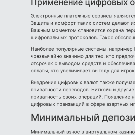
Применение цифровых о
Электронные платежные сервисы являются
Защита и комфорт таких систем делают и
Важным моментом становится охрана перс
шифровальных протоколов. Такое обеспечи
Наиболее популярные системы, например Pa
чрезвычайно значимо для тех, кто предпо
отсрочек с выводом средств и обеспечив
оплаты, что увеличивает выгоду для игрок
Внедрение цифровых валют также получае
приватности переводов. Биткойн и другие
приватность своих операций. Появление
цифровых транзакций в сфере азартных иг
Минимальный депозит
Минимальный взнос в виртуальном казино 