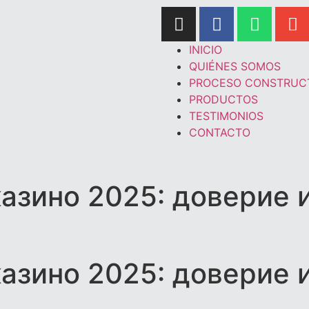
INICIO
QUIÉNES SOMOS
PROCESO CONSTRUC
PRODUCTOS
TESTIMONIOS
CONTACTO
азино 2025: доверие 
азино 2025: доверие 