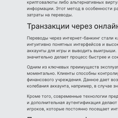
криптовалюты либо альтернативных вирту
информации. Этот метод в особенности р
затраты на переводы.
Транзакции через онлай
Переводы через интернет-банкинг стали 
интуитивно понятных интерфейсов и высок
аккаунты для игры и выводить выигрыши.
значительно делает процесс быстрее и с
Одним из ключевых преимуществ эксплуат
моментально. Клиенты способны контроли
финансового учреждения. Данное дает во
колебания аккаунта, например, в случае з
Кроме того, современные технологии пре
и дополнительная аутентификация делают 
игроков, которые постоянно посещает ин