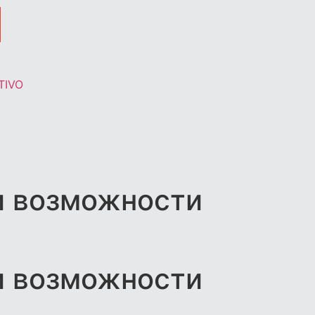
TIVO
и возможности
и возможности