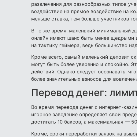
развлечения для разнообразных типов уча
воздействие на прямое воздействие на ко
меньше ставка, тем больше участников го
В то же время, маленький минимальный д
онлайн имеют шанс быть менее щедрыми и
на тактику геймера, ведь большинство на
Кроме всего, самый маленький депозит с
могут быть более уверенно и спокойно. Э
действий. Однако следует осознавать, чт
более значительных взносов для вовлечен
Перевод денег: лими
Во время перевода денег с интернет-кази
игорное заведение определяет свои пред
достигать 10 баксов, а максимальная — 50
Кроме, сроки переработки заявок на выво