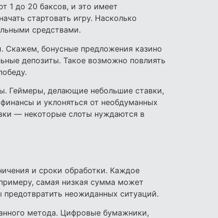
 1 до 20 баксов, и это имеет
ачать стартовать игру. Насколько
тельными средствами.
. Скажем, бонусные предложения казино
льные депозиты. Такое возможно повлиять
победу.
ы. Геймеры, делающие небольшие ставки,
 финансы и уклоняться от необдуманных
авки — некоторые слоты нуждаются в
ничения и сроки обработки. Каждое
примеру, самая низкая сумма может
бы предотвратить неожиданных ситуаций.
ранного метода. Цифровые бумажники,