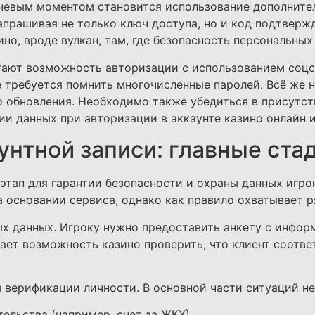
чевым моментом становится использование дополнител
прашивая не только ключ доступа, но и код подтвержд
но, вроде вулкан, там, где безопасность персональных
гают возможность авторизации с использованием соцс
е требуется помнить многочисленные паролей. Всё же
о обновления. Необходимо также убедиться в присутст
 данных при авторизации в аккаунте казино онлайн и
унтной записи: главные ста
тап для гарантии безопасности и охраны данных игро
 основании сервиса, однако как правило охватывает р
х данных. Игроку нужно предоставить анкету с информ
ает возможность казино проверить, что клиент соотв
 верификации личности. В основной части ситуаций н
льства (например, счет за ЖКХ).