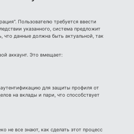
рация". Пользователю требуется ввести
следствии указанного, система предложит
, что данные должна быть актуальной, так
ой аккаунт. Это вмещает:
ю аутентификацию для защиты профиля от
елов на вклады и пари, что способствует
о не все знают, как сделать этот процесс