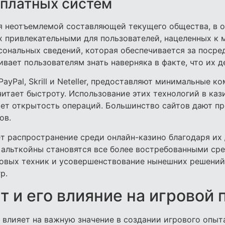
платных систем
 неотъемлемой составляющей текущего общества, в о
х привлекательными для пользователей, нацеленных к
ональных сведений, которая обеспечивается за посре
вает пользователям знать наверняка в факте, что их
yPal, Skrill и Neteller, предоставляют минимальные к
читает быстроту. Использование этих технологий в каз
ает открытость операций. Большинство сайтов дают п
ов.
т распространение среди онлайн-казино благодаря их
 альткойны становятся все более востребованными сре
 новых техник и усовершенствование нынешних решени
р.
 и его влияние на игровой 
влияет на важную значение в создании игрового опыт