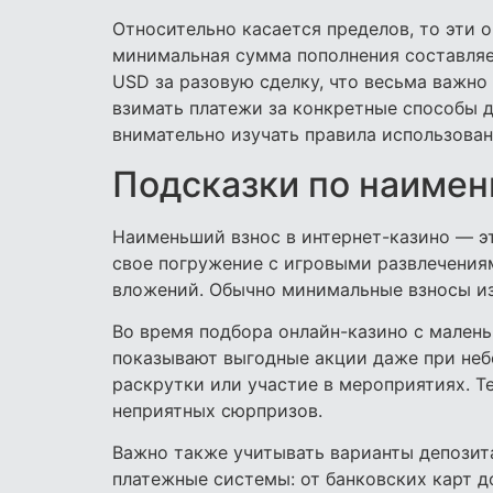
Относительно касается пределов, то эти 
минимальная сумма пополнения составляет
USD за разовую сделку, что весьма важно
взимать платежи за конкретные способы 
внимательно изучать правила использован
Подсказки по наимен
Наименьший взнос в интернет-казино — э
свое погружение с игровыми развлечения
вложений. Обычно минимальные взносы изм
Во время подбора онлайн-казино с мален
показывают выгодные акции даже при неб
раскрутки или участие в мероприятиях. Т
неприятных сюрпризов.
Важно также учитывать варианты депозит
платежные системы: от банковских карт 