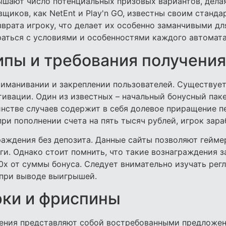
вышают число потенциальных призовых вариантов, дела
щиков, как NetEnt и Play'n GO, известны своим станд
рата игроку, что делает их особенно заманчивыми для
аться с условиями и особенностями каждого автомата,
ипы и требования получения
иманивании и закреплении пользователей. Существует
ивации. Один из известных – начальный бонусный пак
инстве случаев содержит в себя долевое приращение п
при пополнении счета на пять тысяч рублей, игрок зара
аждения без депозита. Данные сайты позволяют гейме
ги. Однако стоит помнить, что такие вознаграждения
0x от суммы бонуса. Следует внимательно изучать регл
 при выводе выигрышей.
рки и фриспины
ния представляют собой востребованными предложени