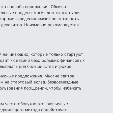
ого способа пополнения. Обычно
дельные пределы могут достигать тысяч
 игорные заведения имеют возможность
 депозитов. Неизменно рекомендуется
я начинающих, которые только стартуют
сайт 7к казино безо больших финансовых
льзовать для большинства игроков.
нусные предложения. Многие сайтов
м на стартовый вклад, безвозмездные
пользования поощрений, чтобы избежать
ом часто обслуживают различные
подходящего метода содействует