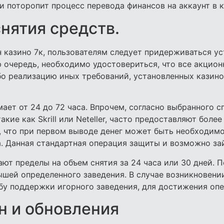
 поторопит процесс перевода финансов на аккаунт в к
нятия средств.
н казино 7к, пользователям следует придерживаться у
ю очередь, необходимо удостовериться, что все акцио
бо реализацию иных требований, установленных казино.
мает от 24 до 72 часа. Впрочем, согласно выбранного 
акие как Skrill или Neteller, часто предоставляют бол
 что при первом выводе денег может быть необходим
. Данная стандартная операция защиты и возможно за
ют пределы на объем снятия за 24 часа или 30 дней.
ышей определенного заведения. В случае возникновени
жбу поддержки игорного заведения, для достижения оп
н и обновления