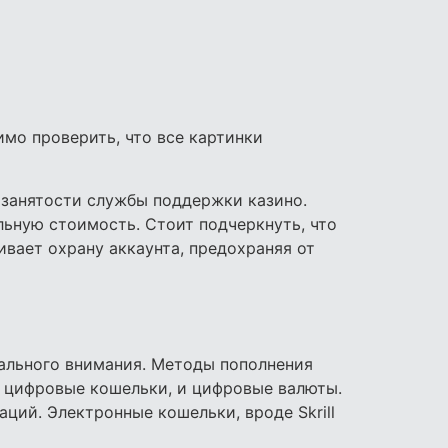
имо проверить, что все картинки
 занятости службы поддержки казино.
льную стоимость. Стоит подчеркнуть, что
ивает охрану аккаунта, предохраняя от
тального внимания. Методы пополнения
 цифровые кошельки, и цифровые валюты.
ций. Электронные кошельки, вроде Skrill