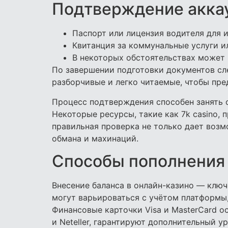
Подтверждение аккау
Паспорт или лицензия водителя для 
Квитанция за коммунальные услуги и
В некоторых обстоятельствах может 
По завершении подготовки документов сле
разборчивые и легко читаемые, чтобы пре
Процесс подтверждения способен занять о
Некоторые ресурсы, такие как 7k casino,
правильная проверка не только дает возм
обмана и махинаций.
Способы пополнения 
Внесение баланса в онлайн-казино — ключ
могут варьироваться с учётом платформы
Финансовые карточки Visa и MasterCard ос
и Neteller, гарантируют дополнительный у