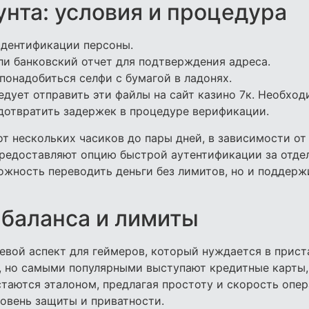
нта: условия и процедура
идентификации персоны.
ли банковский отчет для подтверждения адреса.
понадобиться селфи с бумагой в ладонях.
дует отправить эти файлы на сайт казино 7к. Необход
дотвратить задержек в процедуре верификации.
т нескольких часиков до пары дней, в зависимости от
 предоставляют опцию быстрой аутентификации за отде
ожность переводить деньги без лимитов, но и поддерж
баланса и лимиты
евой аспект для геймеров, который нуждается в прис
, но самыми популярными выступают кредитные карты,
таются эталоном, предлагая простоту и скорость опера
ровень защиты и приватности.