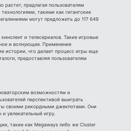
о растет, предлагая пользователям
технологиями, такими как гигантские
мегалиниями могут предложить до 117 649
 кинолент и телесериалов. Такие игровые
чное и волнующее. Применение
е истории, что делает процесс игры еще
талоги, предоставляя пользователям
 новаторским возможностям и
ьзователей перспективой выиграть
ниты своими рекордными джекпотами. Они
 и увлекательный игру.
ии, такие как Megaways либо же Cluster